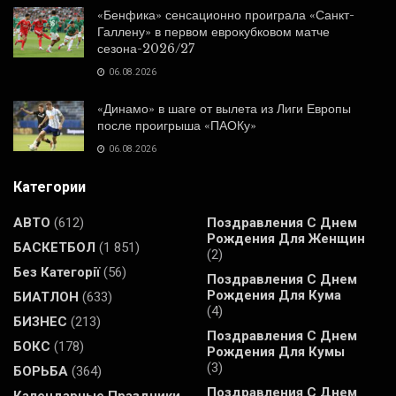
«Бенфика» сенсационно проиграла «Санкт-
Галлену» в первом еврокубковом матче
сезона-2026/27
06.08.2026
«Динамо» в шаге от вылета из Лиги Европы
после проигрыша «ПАОКу»
06.08.2026
Категории
АВТО
(612)
Поздравления С Днем
Рождения Для Женщин
БАСКЕТБОЛ
(1 851)
(2)
Без Категорії
(56)
Поздравления С Днем
Рождения Для Кума
БИАТЛОН
(633)
(4)
БИЗНЕС
(213)
Поздравления С Днем
БОКС
(178)
Рождения Для Кумы
(3)
БОРЬБА
(364)
Поздравления С Днем
Календарные Праздники