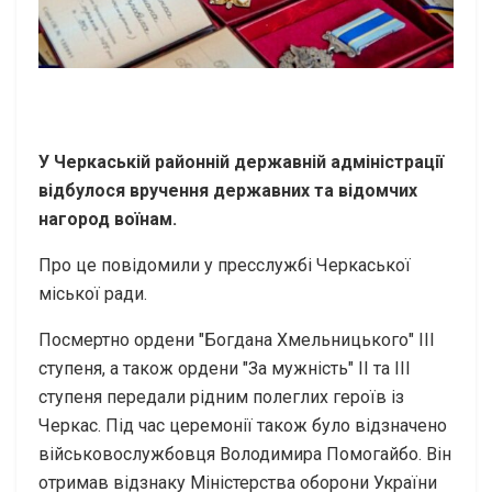
У Черкаській районній державній адміністрації
відбулося вручення державних та відомчих
нагород воїнам.
Про це повідомили у пресслужбі Черкаської
міської ради.
Посмертно ордени "Богдана Хмельницького" ІІІ
ступеня, а також ордени "За мужність" ІІ та ІІІ
ступеня передали рідним полеглих героїв із
Черкас. Під час церемонії також було відзначено
військовослужбовця Володимира Помогайбо. Він
отримав відзнаку Міністерства оборони України