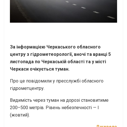
За інформацією Черкаського обласного
центру з гідрометеорології, вночі та вранці 5
листопада по Черкаській області та у місті
Черкаси очікується туман.
Про це повідомили у пресслужбі обласного
гідрометцентру.
Видимість через туман на дорозі становитиме
200–500 метрів. Рівень небезпечності — І
(жовтий).
Джерело