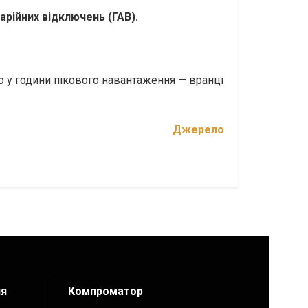
рійних відключень (ГАВ).
 у години пікового навантаження — вранці
Джерело
ия
Компроматор