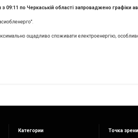
з 09:11 по Черкаській області запроваджено графіки ава
асиобленерго".
аксимально ощадливо споживати електроенергію, особливо
Категории
Точка зрен