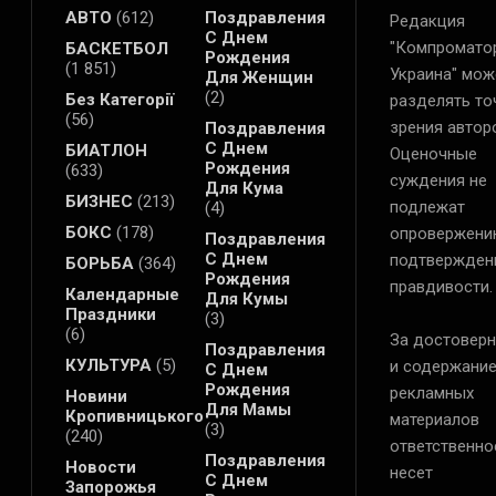
АВТО
(612)
Поздравления
Редакция
С Днем
"Компромато
БАСКЕТБОЛ
Рождения
(1 851)
Украина" мож
Для Женщин
(2)
Без Категорії
разделять то
(56)
зрения автор
Поздравления
С Днем
БИАТЛОН
Оценочные
Рождения
(633)
суждения не
Для Кума
БИЗНЕС
(213)
подлежат
(4)
БОКС
(178)
опровержени
Поздравления
С Днем
подтвержден
БОРЬБА
(364)
Рождения
правдивости.
Календарные
Для Кумы
Праздники
(3)
(6)
За достоверн
Поздравления
КУЛЬТУРА
(5)
и содержани
С Днем
Рождения
рекламных
Новини
Для Мамы
Кропивницького
материалов
(3)
(240)
ответственно
Поздравления
Новости
несет
С Днем
Запорожья