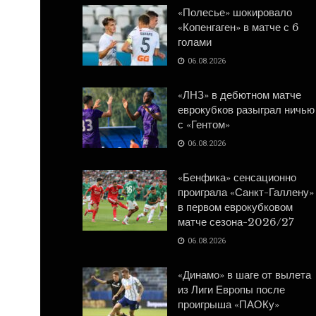
«Полесье» шокировало
«Копенгаген» в матче с 6
голами
06.08.2026
«ЛНЗ» в дебютном матче
еврокубков разыграл ничью
с «Гентом»
06.08.2026
«Бенфика» сенсационно
проиграла «Санкт-Галлену»
в первом еврокубковом
матче сезона-2026/27
06.08.2026
«Динамо» в шаге от вылета
из Лиги Европы после
проигрыша «ПАОКу»