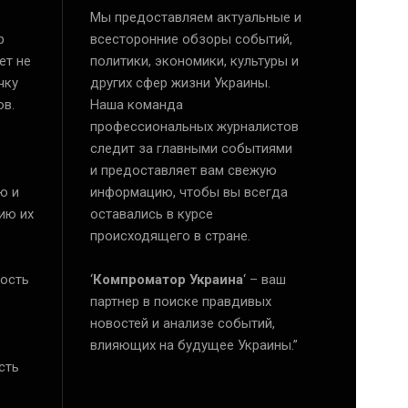
Мы предоставляем актуальные и
р
всесторонние обзоры событий,
ет не
политики, экономики, культуры и
чку
других сфер жизни Украины.
ов.
Наша команда
профессиональных журналистов
следит за главными событиями
и предоставляет вам свежую
ю и
информацию, чтобы вы всегда
ию их
оставались в курсе
происходящего в стране.
ость
‘
Компроматор Украина
‘ – ваш
е
партнер в поиске правдивых
новостей и анализе событий,
влияющих на будущее Украины.”
сть