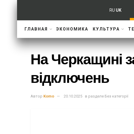
RU
UK
ГЛАВНАЯ
ЭКОНОМИКА
КУЛЬТУРА
Т
На Черкащині з
відключень
Автор
Komo
20.10.2025
в разделе
Без категорії