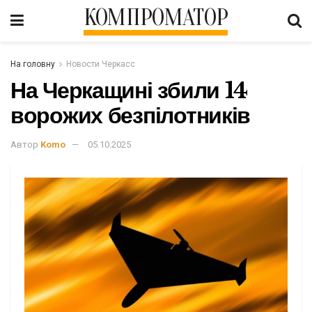
КОМПРОМАТОР
На головну
Новости Черкасс
На Черкащині збили 14
ворожих безпілотників
Автор
Komo
05.10.2025