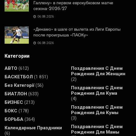
Галлену» в первом еврокубковом матче
сезона-2026/27
06.08.2026
«Динамо» в шаге от вылета из Лиги Европы
после проигрыша «ПАОКу»
06.08.2026
Категории
АВТО
(612)
Поздравления С Днем
Рождения Для Женщин
БАСКЕТБОЛ
(1 851)
(2)
Без Категорії
(56)
Поздравления С Днем
Рождения Для Кума
БИАТЛОН
(633)
(4)
БИЗНЕС
(213)
Поздравления С Днем
БОКС
(178)
Рождения Для Кумы
(3)
БОРЬБА
(364)
Поздравления С Днем
Календарные Праздники
Рождения Для Мамы
(6)