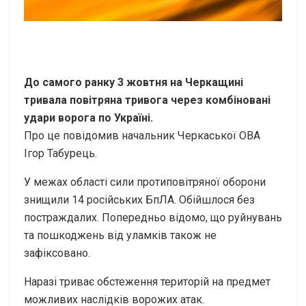
До самого ранку 3 жовтня на Черкащині
тривала повітряна тривога через комбіновані
удари ворога по Україні.
Про це повідомив начальник Черкаської ОВА
Ігор Табурець.
У межах області сили протиповітряної оборони
знищили 14 російських БпЛА. Обійшлося без
постраждалих. Попередньо відомо, що руйнувань
та пошкоджень від уламків також не
зафіксовано.
Наразі триває обстеження територій на предмет
можливих наслідків ворожих атак.