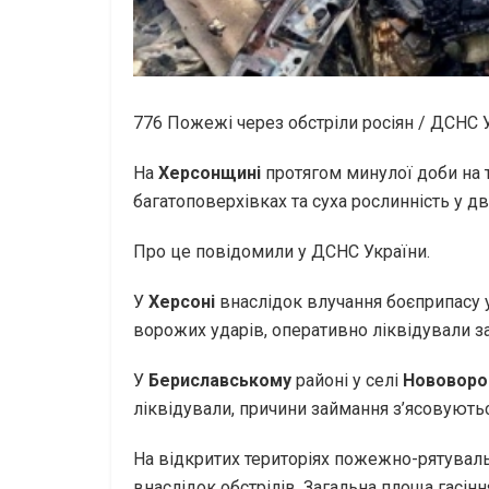
776
Пожежі через обстріли росіян / ДСНС 
На
Херсонщині
протягом минулої доби на т
багатоповерхівках та суха рослинність у 
Про це повідомили у ДСНС України.
У
Херсоні
внаслідок влучання боєприпасу
ворожих ударів, оперативно ліквідували за
У
Бериславському
районі у селі
Нововоро
ліквідували, причини займання з’ясовуютьс
На відкритих територіях пожежно-рятуваль
внаслідок обстрілів. Загальна площа гасіння