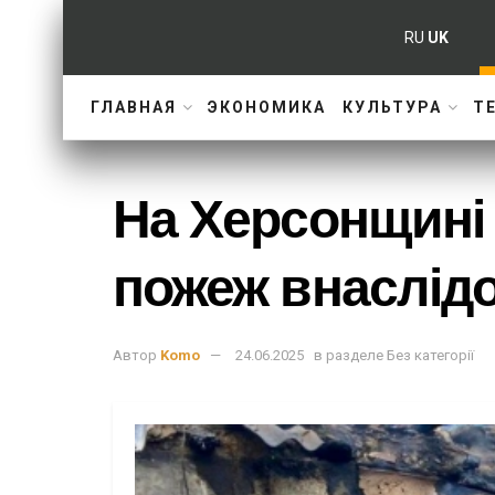
RU
UK
ГЛАВНАЯ
ЭКОНОМИКА
КУЛЬТУРА
Т
На Херсонщині 
пожеж внаслідо
Автор
Komo
24.06.2025
в разделе
Без категорії