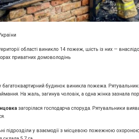
України
ериторії області виникло 14 пожеж, шість із них — внаслідо
дворах приватних домоволодінь
 у багатоквартирний будинок виникла пожежа. Рятувальник
ймання. На жаль, загинув чоловік, а одна жінка зазнала по
нцовка
загорілася господарча споруда. Рятувальники вияв
я.
ні підрозділи у взаємодії з місцевою пожежною охороною 
 склала 5,7 га.