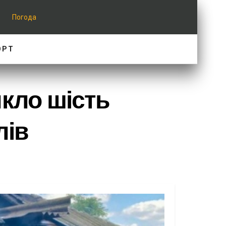
Погода
ОРТ
кло шість
лів