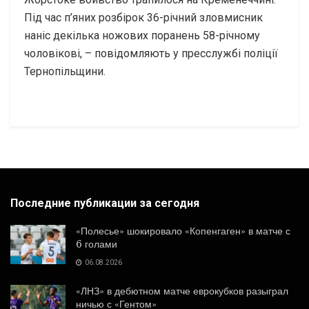
Під час п’яних розбірок 36-річний зловмисник
наніс декілька ножових поранень 58-річному
чоловікові, – повідомляють у пресслужбі поліції
Тернопільщини.
Последние публикации за сегодня
«Полесье» шокировало «Копенгаген» в матче с
6 голами
06.08.2026
«ЛНЗ» в дебютном матче еврокубков разыграл
ничью с «Гентом»