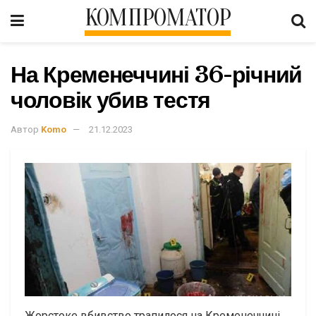
КОМПРОМАТОР
На Кременеччині 36-річний
чоловік убив тестя
Автор
Komo
21.12.2023
Жорстоке вбивство трапилося на Кременеччині.