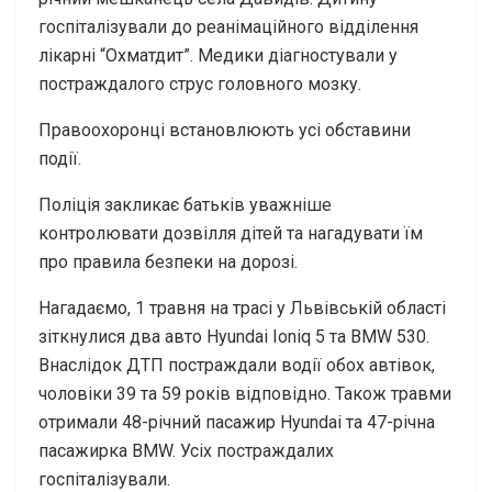
госпіталізували до реанімаційного відділення
лікарні “Охматдит”. Медики діагностували у
постраждалого струс головного мозку.
Правоохоронці встановлюють усі обставини
події.
Поліція закликає батьків уважніше
контролювати дозвілля дітей та нагадувати їм
про правила безпеки на дорозі.
Нагадаємо, 1 травня на трасі у Львівській області
зіткнулися два авто Hyundai Ioniq 5 та BMW 530.
Внаслідок ДТП постраждали водії обох автівок,
чоловіки 39 та 59 років відповідно. Також травми
отримали 48-річний пасажир Hyundai та 47-річна
пасажирка BMW. Усіх постраждалих
госпіталізували.