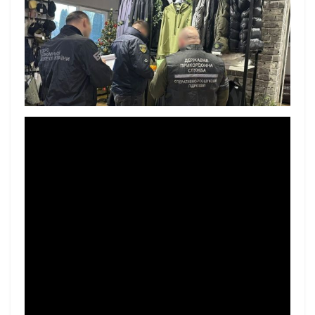
фото: ДПСУ
Житель Львівської області разом зі
спільниками організував протиправний бізнес,
що включав ввезення та виготовлення
підробленої продукції
Про це повідомляє RegioNews із посиланням на
ДПСУ.
Зокрема, у місті Буськ функціонували два
підпільні швейні цехи, де нелегально