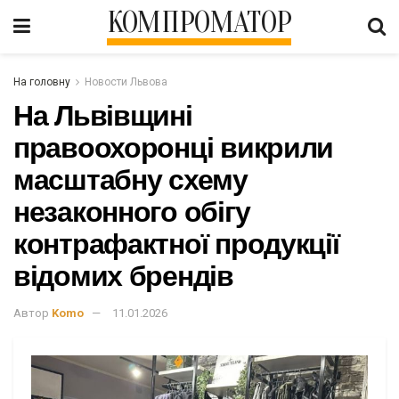
КОМПРОМАТОР
На головну
Новости Львова
На Львівщині
правоохоронці викрили
масштабну схему
незаконного обігу
контрафактної продукції
відомих брендів
Автор
Komo
11.01.2026