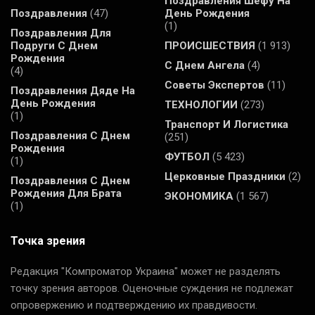
Поздравления Шефу На
Поздравления
(47)
День Рождения
(1)
Поздравления Для
Подруги С Днем
ПРОИСШЕСТВИЯ
(1 913)
Рождения
С Днем Ангела
(4)
(4)
Советы Экспертов
(11)
Поздравления Дяде На
День Рождения
ТЕХНОЛОГИИ
(273)
(1)
Транспорт И Логистика
Поздравления С Днем
(251)
Рождения
ФУТБОЛ
(5 423)
(1)
Церковные Праздники
(2)
Поздравления С Днем
Рождения Для Брата
ЭКОНОМИКА
(1 567)
(1)
Точка зрения
Редакция "Компроматор Украина" может не разделять
точку зрения авторов. Оценочные суждения не подлежат
опровержению и подтверждению их правдивости.