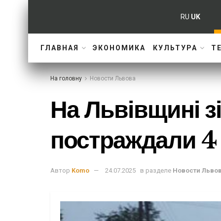
RU
UK
ГЛАВНАЯ
ЭКОНОМИКА
КУЛЬТУРА
Т
На головну
Новости Львова
На Львівщині з
постраждали 4
Автор
Komo
24.07.2025
в разделе
Новости Льво