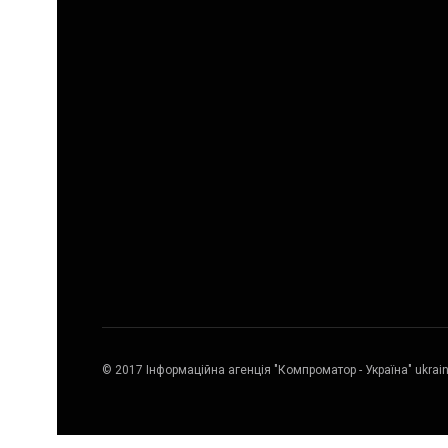
© 2017 Інформаційна агенція "Компроматор - Україна" ukrai