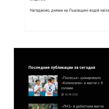
Нагадаємо, днями на Львівщині водій наїха
Последние публикации за сегодня
«Полесье» шокировало
«Копенгаген» в матче с 6
голами
06.08.2026
«ЛНЗ» в дебютном матче