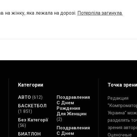
в на жінку, яка лежала на дорозі.
Потерпіла загинула.
Категории
Точка зрен
АВТО
(612)
Поздравления
Редакция
С Днем
"Компромато
БАСКЕТБОЛ
Рождения
(1 851)
Украина" мож
Для Женщин
(2)
Без Категорії
разделять то
(56)
зрения автор
Поздравления
С Днем
БИАТЛОН
Оценочные