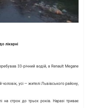
до лікарні
ребував 33-річний водій, а Renault Megane
й чоловік, усі — жителі Львівського району,
і на строк до трьох років. Наразі триває