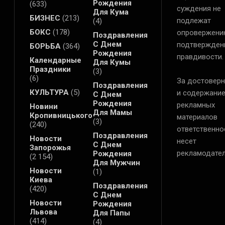
Рождения
(633)
суждения не
Для Кума
БИЗНЕС
(213)
подлежат
(4)
БОКС
(178)
опровержени
Поздравления
С Днем
подтвержден
БОРЬБА
(364)
Рождения
правдивости.
Календарные
Для Кумы
Праздники
(3)
(6)
За достоверн
Поздравления
КУЛЬТУРА
(5)
и содержани
С Днем
Рождения
рекламных
Новини
Для Мамы
Кропивницького
материалов
(3)
(240)
ответственно
Поздравления
Новости
несет
С Днем
Запорожья
рекламодател
Рождения
(2 154)
Для Мужчин
Новости
(1)
Киева
Поздравления
(420)
С Днем
Новости
Рождения
Львова
Для Папы
(414)
(4)