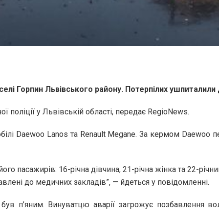
селі Горпин Львівського району. Потерпілих ушпиталили 
ї поліції у Львівській області, передає RegioNews.
обілі Daewoo Lanos та Renault Megane. За кермом Daewoo пе
ого пасажирів: 16-річна дівчина, 21-річна жінка та 22-річни
влені до медичних закладів”, — йдеться у повідомленні.
був п’яним. Винуватцю аварії загрожує позбавлення вол