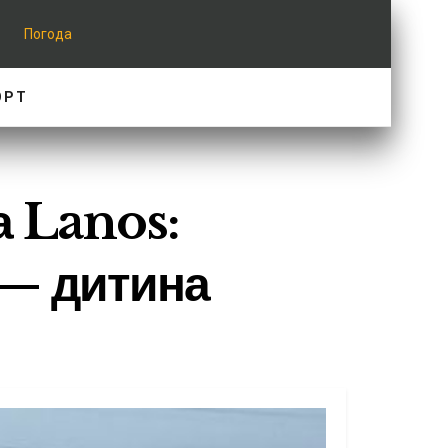
Погода
ОРТ
а Lanos:
 — дитина