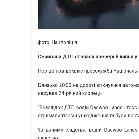
фото: Нацполіція
Серйозна ДТП сталася ввечері 8 липня у 
Про це
повідомляє
пресслужба Національно
Близько 20:00 на дорозі зіткнулися автом
керував 24-річний хлопець.
“Внаслідок ДТП водій Daewoo Lanos і троє й
отримали тілесні ушкодження та були доста
За даними слідства, водій Daewoo Lanos 
слідство.