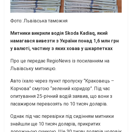
Фото: Львівська таможня
Митники викрили водія Skoda Kadiaq, який
намагався вивезти з України понад 1,6 млн грн
у валюті, частину з яких ховав у шкарпетках
Про це передає RegioNews із посиланням на
Львівську митницю.
Авто їхало через пункт пропуску “Краковець –
Корчова” смугою “зелений коридор”. Під час
опитування 25-річний водій заявив, що вони з
пасажиром перевозять по 10 тисяч доларів.
Однак під час перевірки під сидінням митники
знайшли ще 10 тисяч доларів, прикритих
дорожньою сумкою. Ще 30 тисяч доларів чоловік