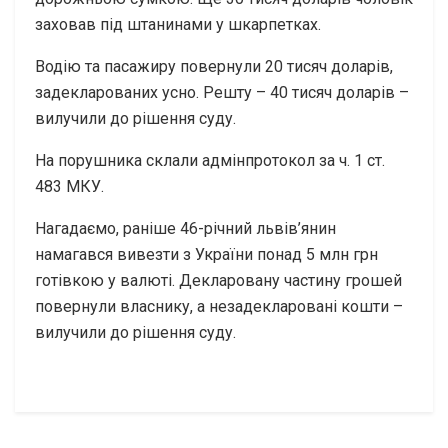
заховав під штанинами у шкарпетках.
Водію та пасажиру повернули 20 тисяч доларів,
задекларованих усно. Решту – 40 тисяч доларів –
вилучили до рішення суду.
На порушника склали адмінпротокол за ч. 1 ст.
483 МКУ.
Нагадаємо, раніше 46-річний львів’янин
намагався вивезти з України понад 5 млн грн
готівкою у валюті. Декларовану частину грошей
повернули власнику, а незадекларовані кошти –
вилучили до рішення суду.