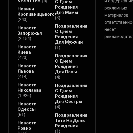
КУЛЬТУРА
(5)
и содержани
С Днем
Рождения
рекламных
Новини
Для Мамы
Кропивницького
материалов
(3)
(240)
ответственно
Поздравления
Новости
несет
С Днем
Запорожья
рекламодател
Рождения
(2 154)
Для Мужчин
Новости
(1)
Киева
Поздравления
(420)
С Днем
Новости
Рождения
Львова
Для Папы
(414)
(4)
Новости
Поздравления
Николаева
С Днем
(1 926)
Рождения
Для Сестры
Новости
(4)
Одессы
(61)
Поздравления
Тете На День
Новости
Рождения
Ровно
(1)