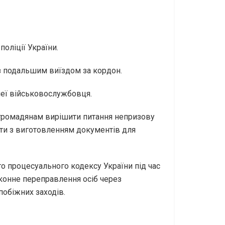
оліції України.
 з подальшим виїздом за кордон.
неї військовослужбовця.
и громадянам вирішити питання непризову
гти з виготовленням документів для
го процесуального кодексу України під час
аконне переправлення осіб через
побіжних заходів.