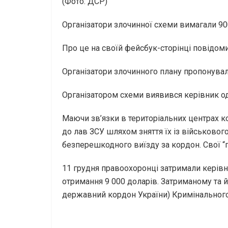
(Фото: ДСР)
Організатори злочинної схеми вимагали 90
Про це на своїй фейсбук-сторінці повідоми
Організатори злочинного плану пропонувал
Організатором схеми виявився керівник од
Маючи зв’язки в територіальних центрах к
до лав ЗСУ шляхом зняття їх із військово
безперешкодного виїзду за кордон. Свої “
11 грудня правоохоронці затримали керівни
отримання 9 000 доларів. Затриманому та й
державний кордон України) Кримінального 