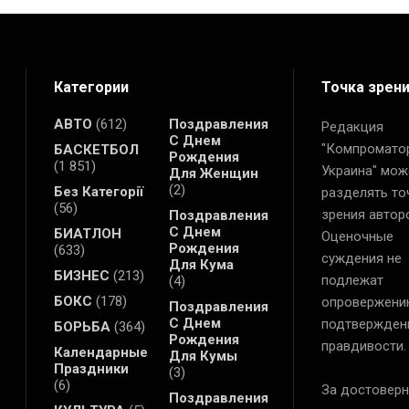
Категории
Точка зрен
АВТО
(612)
Поздравления
Редакция
С Днем
"Компромато
БАСКЕТБОЛ
Рождения
(1 851)
Украина" мож
Для Женщин
(2)
Без Категорії
разделять то
(56)
зрения автор
Поздравления
С Днем
БИАТЛОН
Оценочные
Рождения
(633)
суждения не
Для Кума
БИЗНЕС
(213)
подлежат
(4)
БОКС
(178)
опровержени
Поздравления
С Днем
подтвержден
БОРЬБА
(364)
Рождения
правдивости.
Календарные
Для Кумы
Праздники
(3)
(6)
За достоверн
Поздравления