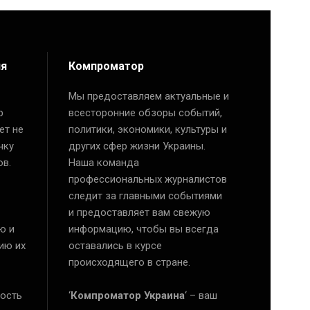
ия
Компроматор
Мы предоставляем актуальные и
р
всесторонние обзоры событий,
ет не
политики, экономики, культуры и
чку
других сфер жизни Украины.
ов.
Наша команда
профессиональных журналистов
следит за главными событиями
и предоставляет вам свежую
ю и
информацию, чтобы вы всегда
ию их
оставались в курсе
происходящего в стране.
ость
‘
Компроматор Украина
‘ – ваш