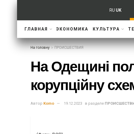
RU
UK
ГЛАВНАЯ
ЭКОНОМИКА
КУЛЬТУРА
Т
На головну
ПРОИСШЕСТВИЯ
На Одещині пол
корупційну схе
Автор
Komo
19.12.2023
в разделе
ПРОИСШЕСТВ