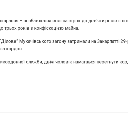
карання – позбавлення волі на строк до дев’яти років з п
о трьох років з конфіскацією майна.
“Ділове” Мукачівського загону затримали на Закарпатті 29
за кордон.
кордонної служби, двічі чоловік намагався перетнути корд