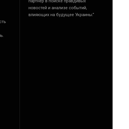
е
партнер в поиске правдивых
новостей и анализе событий,
влияющих на будущее Украины.”
сть
ь.