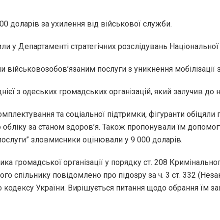
00 доларів за ухилення від військової служби.
ли у Департаменті стратегічних розслідувань Національної п
и військовозобов’язаним послуги з уникнення мобілізації
нієї з одеських громадських організацій, який залучив до 
омплектування та соціальної підтримки, фігуранти обіцял
го обліку за станом здоров’я. Також пропонували їм допомо
послуги” зловмисники оцінювали у 9 000 доларів.
ка громадської організації у порядку ст. 208 Кримінально
ого спільнику повідомлено про підозру за ч. 3 ст. 332 (Нез
кодексу України. Вирішується питання щодо обрання їм за