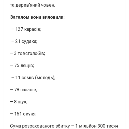
та дерев’яний човен.
Загалом вони виловили:
– 127 карасів;
– 21 судака;
– 3 товстолобів;
– 75 лящів;
– 11 сомів (молодь);
– 78 сазанів;
– 8 щук;
– 161 окуня.
Сума розрахованого збитку – 1 мільйон 300 тисяч