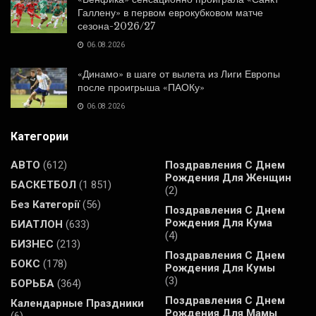
Галлену» в первом еврокубковом матче
сезона-2026/27
06.08.2026
«Динамо» в шаге от вылета из Лиги Европы
после проигрыша «ПАОКу»
06.08.2026
Категории
АВТО
(612)
Поздравления С Днем
Рождения Для Женщин
БАСКЕТБОЛ
(1 851)
(2)
Без Категорії
(56)
Поздравления С Днем
Рождения Для Кума
БИАТЛОН
(633)
(4)
БИЗНЕС
(213)
Поздравления С Днем
БОКС
(178)
Рождения Для Кумы
(3)
БОРЬБА
(364)
Поздравления С Днем
Календарные Праздники
Рождения Для Мамы
(6)