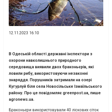
12.11.2023 16:10
В Одеській області державні інспектори з
охорони навколишнього природного
середовища виявили двох браконьєрів, які
ловили рибу, використовуючи незаконні
знаряддя. Порушників затримали на озері
Кугурлуй біля села Новосільське Ізмаїльського
району. Про це повідомляє greenpost.ua, пише
agronews.ua.
Браконьєри використовували 40 ліскових сіток