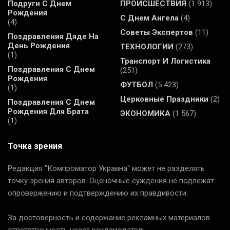
Подруги С Днем
ПРОИСШЕСТВИЯ
(1 913)
Рождения
С Днем Ангела
(4)
(4)
Советы Экспертов
(11)
Поздравления Дяде На
День Рождения
ТЕХНОЛОГИИ
(273)
(1)
Транспорт И Логистика
Поздравления С Днем
(251)
Рождения
ФУТБОЛ
(5 423)
(1)
Церковные Праздники
(2)
Поздравления С Днем
Рождения Для Брата
ЭКОНОМИКА
(1 567)
(1)
Точка зрения
Редакция "Компроматор Украина" может не разделять
точку зрения авторов. Оценочные суждения не подлежат
опровержению и подтверждению их правдивости.
За достоверность и содержание рекламных материалов
ответственность несет рекламодатель.