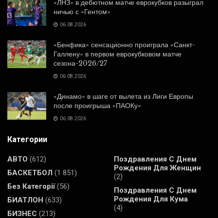
«ЛНЗ» в дебютном матче еврокубков разыграл
ничью с «Гентом»
06.08.2026
«Бенфика» сенсационно проиграла «Санкт-
Галлену» в первом еврокубковом матче
сезона-2026/27
06.08.2026
«Динамо» в шаге от вылета из Лиги Европы
после проигрыша «ПАОКу»
06.08.2026
Категории
АВТО
(612)
Поздравления С Днем
Рождения Для Женщин
БАСКЕТБОЛ
(1 851)
(2)
Без Категорії
(56)
Поздравления С Днем
Рождения Для Кума
БИАТЛОН
(633)
(4)
БИЗНЕС
(213)