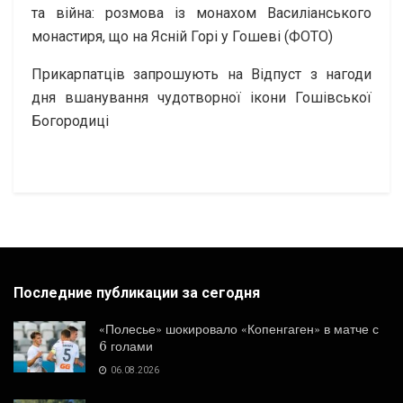
та війна: розмова із монахом Василіанського
монастиря, що на Ясній Горі у Гошеві (ФОТО)
Прикарпатців запрошують на Відпуст з нагоди
дня вшанування чудотворної ікони Гошівської
Богородиці
Последние публикации за сегодня
«Полесье» шокировало «Копенгаген» в матче с
6 голами
06.08.2026