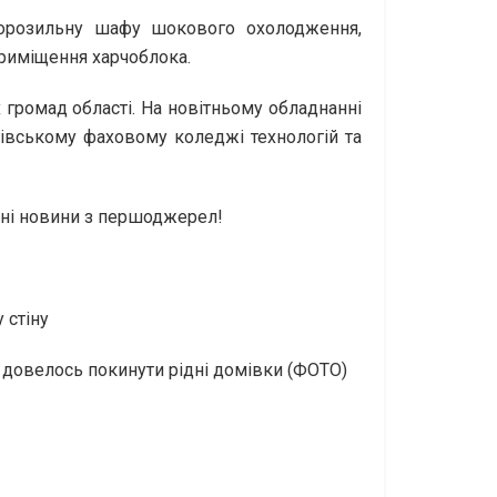
морозильну шафу шокового охолодження,
приміщення харчоблока.
 громад області. На новітньому обладнанні
ківському фаховому коледжі технологій та
альні новини з першоджерел!
 стіну
у довелось покинути рідні домівки (ФОТО)