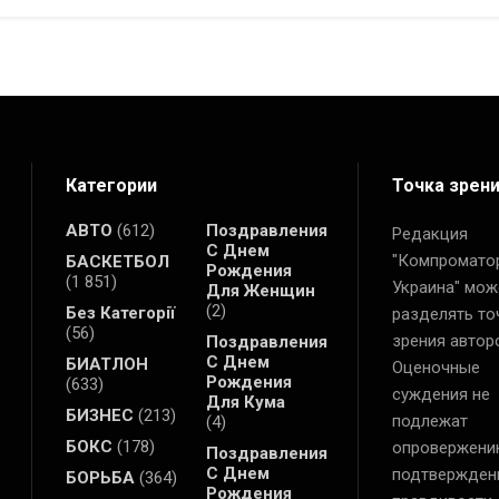
Категории
Точка зрен
АВТО
(612)
Поздравления
Редакция
С Днем
"Компромато
БАСКЕТБОЛ
Рождения
(1 851)
Украина" мож
Для Женщин
(2)
Без Категорії
разделять то
(56)
зрения автор
Поздравления
С Днем
БИАТЛОН
Оценочные
Рождения
(633)
суждения не
Для Кума
БИЗНЕС
(213)
подлежат
(4)
БОКС
(178)
опровержени
Поздравления
С Днем
подтвержден
БОРЬБА
(364)
Рождения