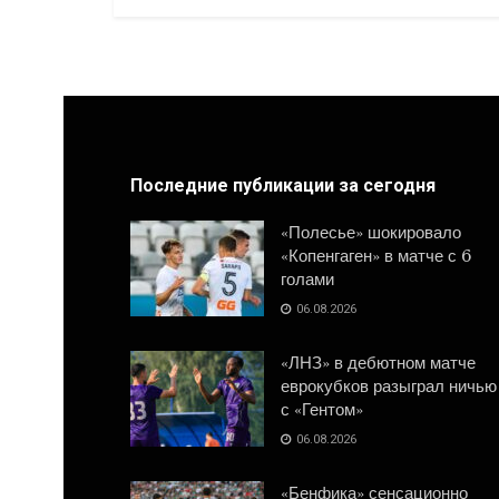
Последние публикации за сегодня
«Полесье» шокировало
«Копенгаген» в матче с 6
голами
06.08.2026
«ЛНЗ» в дебютном матче
еврокубков разыграл ничью
с «Гентом»
06.08.2026
«Бенфика» сенсационно