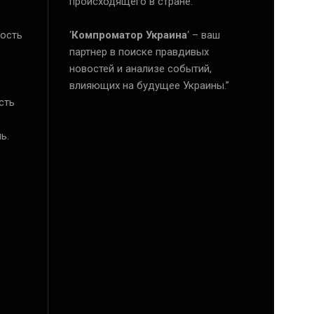
происходящего в стране.
ость
‘
Компроматор Украина
‘ – ваш
е
партнер в поиске правдивых
новостей и анализе событий,
влияющих на будущее Украины.”
сть
ь.