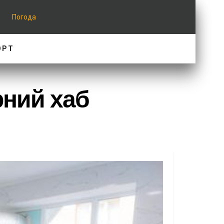
Погода
ОРТ
рний хаб