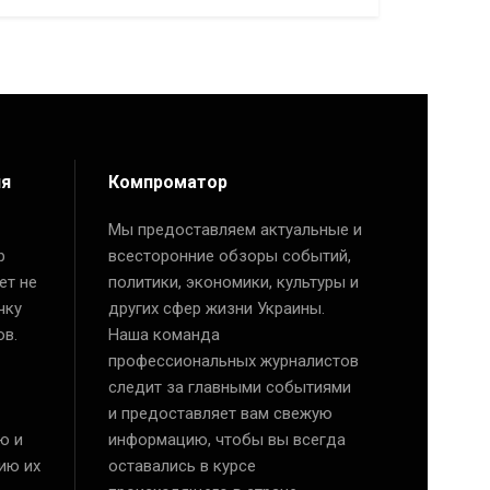
ия
Компроматор
Мы предоставляем актуальные и
р
всесторонние обзоры событий,
ет не
политики, экономики, культуры и
чку
других сфер жизни Украины.
ов.
Наша команда
профессиональных журналистов
следит за главными событиями
и предоставляет вам свежую
ю и
информацию, чтобы вы всегда
ию их
оставались в курсе