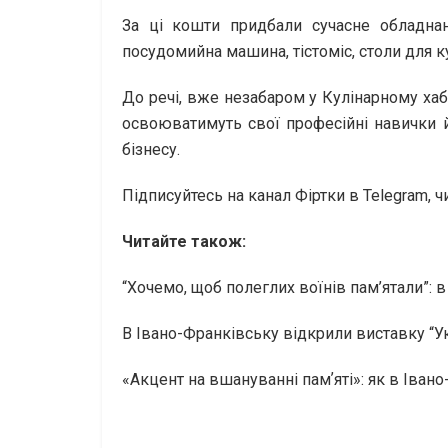
За ці кошти придбали сучасне обладна
посудомийна машина, тістоміс, столи для 
До речі, вже незабаром у Кулінарному хаб
освоюватимуть свої професійні навички й
бізнесу.
Підписуйтесь на канал Фіртки в Telegram, ч
Читайте також:
“Хочемо, щоб полеглих воїнів пам’ятали”: 
В Івано-Франківську відкрили виставку “Ук
«Акцент на вшануванні памʼяті»: як в Іван