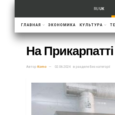
RU
UK
ГЛАВНАЯ
ЭКОНОМИКА
КУЛЬТУРА
Т
На Прикарпатті
Автор
Komo
02.06.2024
в разделе
Без категорії