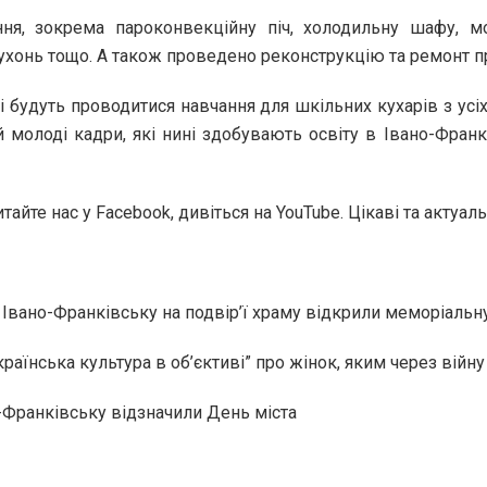
ння, зокрема пароконвекційну піч, холодильну шафу, 
кухонь тощо. А також проведено реконструкцію та ремонт 
і будуть проводитися навчання для шкільних кухарів з усіх
 молоді кадри, які нині здобувають освіту в Івано-Фран
итайте нас у Facebook, дивіться на YouTubе. Цікаві та акту
в Івано-Франківську на подвір’ї храму відкрили меморіальну
раїнська культура в об’єктиві” про жінок, яким через війн
о-Франківську відзначили День міста