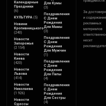
правдивости.
Календарные
Для Кумы
Праздники
(3)
(6)
За достоверн
Поздравления
КУЛЬТУРА
(5)
и содержани
С Днем
Рождения
рекламных
Новини
Для Мамы
Кропивницького
материалов
(3)
(240)
ответственно
Поздравления
Новости
несет
С Днем
Запорожья
рекламодател
Рождения
(2 154)
Для Мужчин
Новости
(1)
Киева
Поздравления
(420)
С Днем
Новости
Рождения
Львова
Для Папы
(414)
(4)
Новости
Поздравления
Николаева
С Днем
(1 926)
Рождения
Для Сестры
Новости
(4)
Одессы