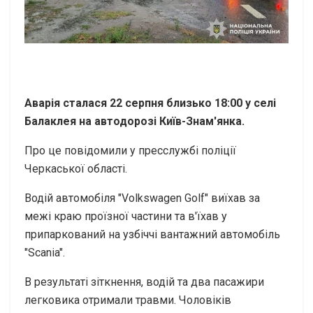
Аварія сталася 22 серпня близько 18:00 у селі
Балаклея на автодорозі Київ-Знам'янка.
Про це повідомили у пресслужбі поліції
Черкаської області.
Водій автомобіля "Volkswagen Golf" виїхав за
межі краю проїзної частини та в'їхав у
припаркований на узбіччі вантажний автомобіль
"Scania".
В результаті зіткнення, водій та два пасажири
легковика отримали травми. Чоловіків