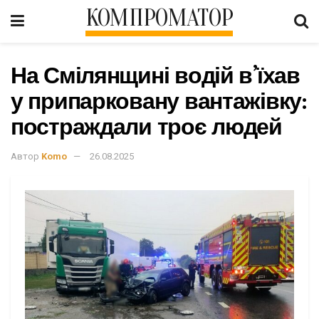
КОМПРОМАТОР
На Смілянщині водій в’їхав
у припарковану вантажівку:
постраждали троє людей
Автор
Komo
26.08.2025