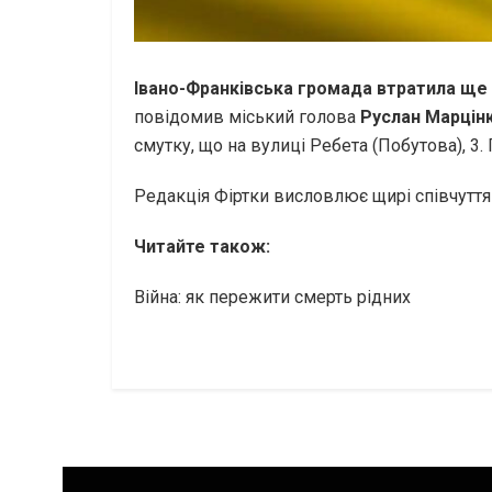
Івано-Франківська громада втратила ще 
повідомив міський голова
Руслан Марцінк
смутку, що на вулиці Ребета (Побутова), 3
Редакція Фіртки висловлює щирі співчуття 
Читайте також:
Війна: як пережити смерть рідних