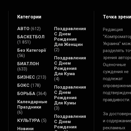
Категории
Точка зрен
АВТО
(612)
Поздравления
Редакция
С Днем
"Компромато
БАСКЕТБОЛ
Рождения
(1 851)
Украина" мож
Для Женщин
(2)
Без Категорії
разделять то
(56)
зрения автор
Поздравления
С Днем
БИАТЛОН
Оценочные
Рождения
(633)
суждения не
Для Кума
БИЗНЕС
(213)
подлежат
(4)
БОКС
(178)
опровержени
Поздравления
С Днем
подтвержден
БОРЬБА
(364)
Рождения
правдивости.
Календарные
Для Кумы
Праздники
(3)
(6)
За достоверн
Поздравления
КУЛЬТУРА
(5)
и содержани
С Днем
Рождения
рекламных
Новини