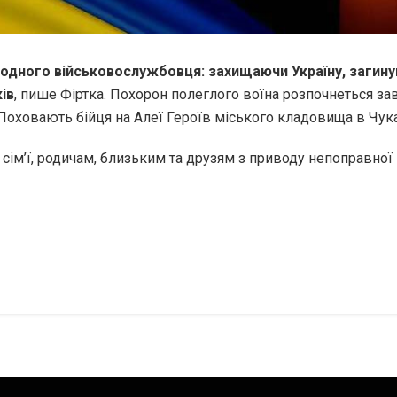
одного військовослужбовця: захищаючи Україну, загинув
ів
, пише Фіртка. Похорон полеглого воїна розпочнеться завт
. Поховають бійця на Алеї Героїв міського кладовища в Чука
сім’ї, родичам, близьким та друзям з приводу непоправної в