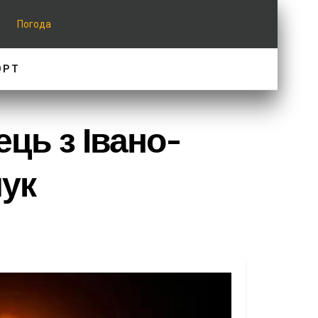
Погода
ОРТ
ць з Івано-
чук