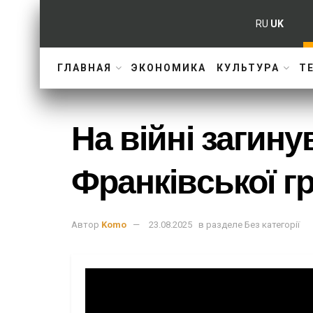
RU
UK
ГЛАВНАЯ
ЭКОНОМИКА
КУЛЬТУРА
Т
На війні загин
Франківської г
Автор
Komo
23.08.2025
в разделе
Без категорії