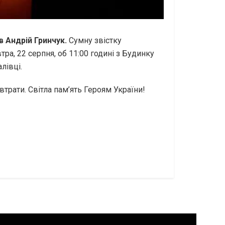
 Андрій Гринчук.
Сумну звістку
ра, 22 серпня, об 11:00 годині з Будинку
лівці.
трати. Світла пам’ять Героям України!