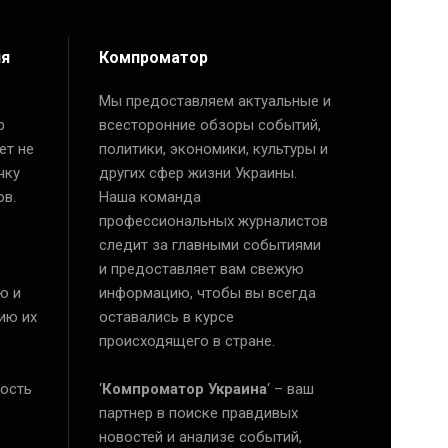
ия
Компроматор
Мы предоставляем актуальные и
р
всесторонние обзоры событий,
ет не
политики, экономики, культуры и
чку
других сфер жизни Украины.
ов.
Наша команда
профессиональных журналистов
следит за главными событиями
и предоставляет вам свежую
ю и
информацию, чтобы вы всегда
ию их
оставались в курсе
происходящего в стране.
ость
‘
Компроматор Украина
‘ – ваш
е
партнер в поиске правдивых
новостей и анализе событий,