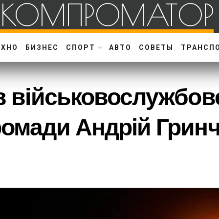
КОМПРОМАТОР
ЕХНО
БИЗНЕС
СПОРТ
АВТО
СОВЕТЫ
ТРАНСП
ув військовослужбове
ромади Андрій Грин