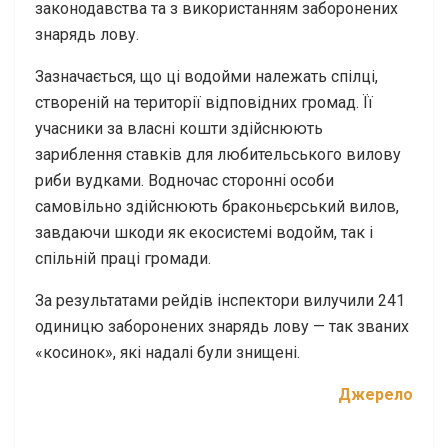
законодавства та з використанням заборонених
знарядь лову.
Зазначається, що ці водойми належать спілці,
створеній на території відповідних громад. Її
учасники за власні кошти здійснюють
зариблення ставків для любительського вилову
риби вудками. Водночас сторонні особи
самовільно здійснюють браконьєрський вилов,
завдаючи шкоди як екосистемі водойм, так і
спільній праці громади.
За результатами рейдів інспектори вилучили 241
одиницю заборонених знарядь лову — так званих
«косинок», які надалі були знищені.
Джерело