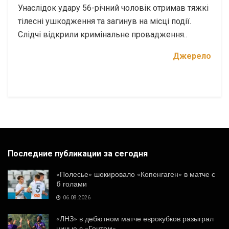
Унаслідок удару 56-річний чоловік отримав тяжкі
тілесні ушкодження та загинув на місці події.
Слідчі відкрили кримінальне провадження..
Джерело
Последние публикации за сегодня
«Полесье» шокировало «Копенгаген» в матче с
6 голами
06.08.2026
«ЛНЗ» в дебютном матче еврокубков разыграл
ничью с «Гентом»