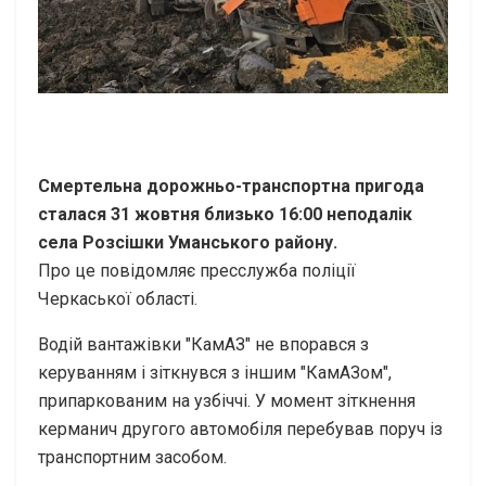
Смертельна дорожньо-транспортна пригода
сталася 31 жовтня близько 16:00 неподалік
села Розсішки Уманського району.
Про це повідомляє пресслужба поліції
Черкаської області.
Водій вантажівки "КамАЗ" не впорався з
керуванням і зіткнувся з іншим "КамАЗом",
припаркованим на узбіччі. У момент зіткнення
керманич другого автомобіля перебував поруч із
транспортним засобом.