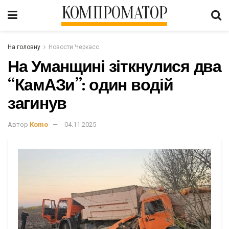
КОМПРОМАТОР
На головну
Новости Черкасс
На Уманщині зіткнулися два
“КамАЗи”: один водій
загинув
Автор
Komo
04.11.2025