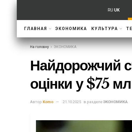
RU
UK
ГЛАВНАЯ
ЭКОНОМИКА
КУЛЬТУРА
Т
На головну
ЭКОНОМИКА
Найдорожчий с
оцінки у $75 м
Автор
Komo
21.10.2025
в разделе
ЭКОНОМИКА