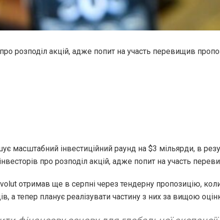
про розподіл акцій, адже попит на участь перевищив проп
ує масштабний інвестиційний раунд на $3 мільярди, в резул
інвесторів про розподіл акцій, адже попит на участь пере
olut отримав ще в серпні через тендерну пропозицію, коли
ів, а тепер планує реалізувати частину з них за вищою оцін