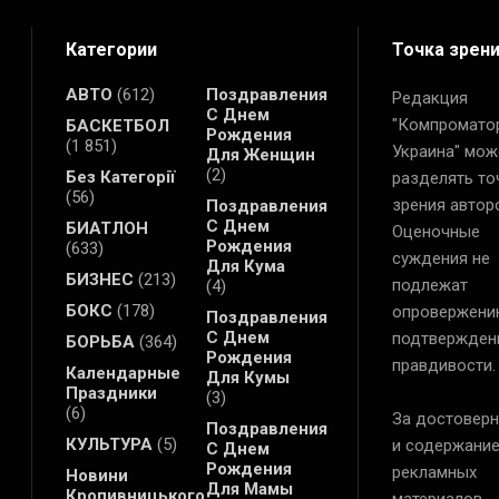
Категории
Точка зрен
АВТО
(612)
Поздравления
Редакция
С Днем
"Компромато
БАСКЕТБОЛ
Рождения
(1 851)
Украина" мож
Для Женщин
(2)
Без Категорії
разделять то
(56)
зрения автор
Поздравления
С Днем
БИАТЛОН
Оценочные
Рождения
(633)
суждения не
Для Кума
БИЗНЕС
(213)
подлежат
(4)
БОКС
(178)
опровержени
Поздравления
С Днем
подтвержден
БОРЬБА
(364)
Рождения
правдивости.
Календарные
Для Кумы
Праздники
(3)
(6)
За достоверн
Поздравления
КУЛЬТУРА
(5)
и содержани
С Днем
Рождения
рекламных
Новини
Для Мамы
Кропивницького