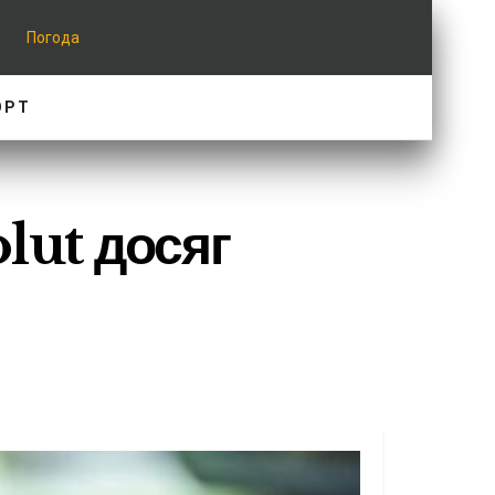
Погода
ОРТ
lut досяг