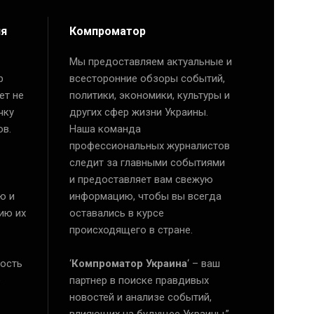
ия
Компроматор
Мы предоставляем актуальные и
р
всесторонние обзоры событий,
ет не
политики, экономики, культуры и
чку
других сфер жизни Украины.
ов.
Наша команда
профессиональных журналистов
следит за главными событиями
и предоставляет вам свежую
ю и
информацию, чтобы вы всегда
ию их
оставались в курсе
происходящего в стране.
ость
‘
Компроматор Украина
‘ – ваш
е
партнер в поиске правдивых
новостей и анализе событий,