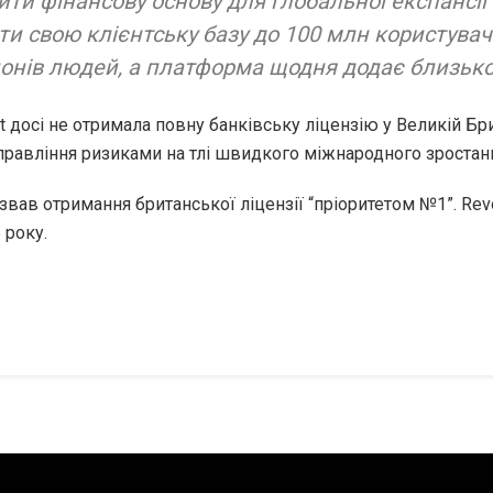
ити фінансову основу для глобальної експансії
и свою клієнтську базу до 100 млн користувачі
онів людей, а платформа щодня додає близько 
ut досі не отримала повну банківську ліцензію у Великій Б
управління ризиками на тлі швидкого міжнародного зростан
звав отримання британської ліцензії “пріоритетом №1”. Rev
 року.