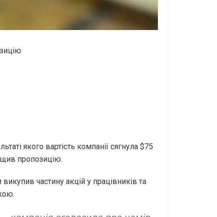
озицію
ьтаті якого вартість компанії сягнула $75
вищив пропозицію.
 викупив частину акцій у працівників та
кою.