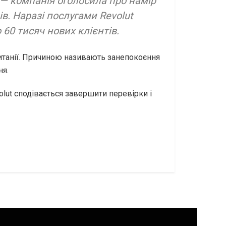
 — компанія оголосила про намір
в. Наразі послугами Revolut
60 тисяч нових клієнтів.
ританії. Причиною називають занепокоєння
ня.
olut сподівається завершити перевірки і