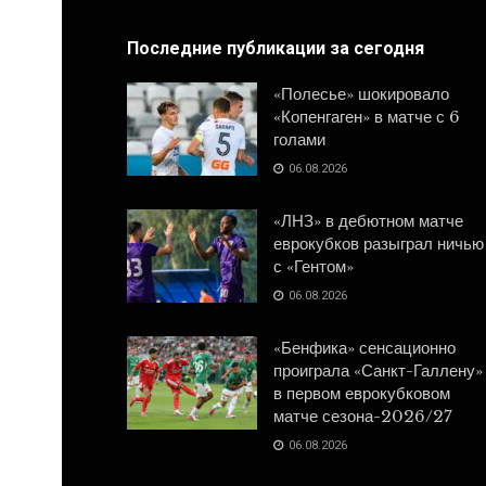
Последние публикации за сегодня
«Полесье» шокировало
«Копенгаген» в матче с 6
голами
06.08.2026
«ЛНЗ» в дебютном матче
еврокубков разыграл ничью
с «Гентом»
06.08.2026
«Бенфика» сенсационно
проиграла «Санкт-Галлену»
в первом еврокубковом
матче сезона-2026/27
06.08.2026