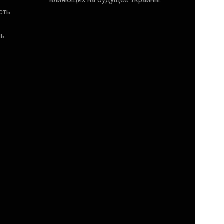
влияющих на будущее Украины.”
сть
ь.