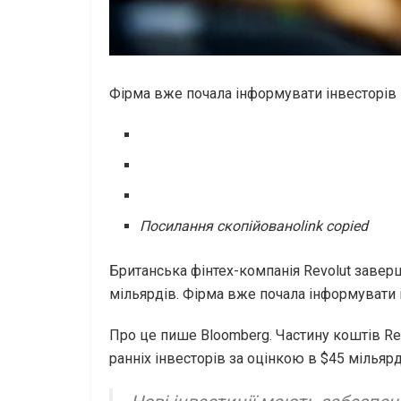
Фірма вже почала інформувати інвесторів 
Посилання скопійовано
link copied
Британська фінтех-компанія Revolut заверш
мільярдів. Фірма вже почала інформувати 
Про це пише Bloomberg. Частину коштів Rev
ранніх інвесторів за оцінкою в $45 мільярд