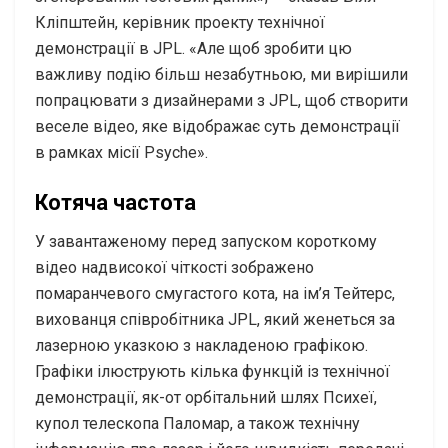
Кліпштейн, керівник проекту технічної
демонстрації в JPL. «Але щоб зробити цю
важливу подію більш незабутньою, ми вирішили
попрацювати з дизайнерами з JPL, щоб створити
веселе відео, яке відображає суть демонстрації
в рамках місії Psyche».
Котяча частота
У завантаженому перед запуском короткому
відео надвисокої чіткості зображено
помаранчевого смугастого кота, на ім’я Тейтерс,
вихованця співробітника JPL, який женеться за
лазерною указкою з накладеною графікою.
Графіки ілюструють кілька функцій із технічної
демонстрації, як-от орбітальний шлях Психеї,
купол телескопа Паломар, а також технічну