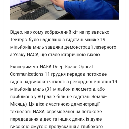
Відео, на якому зображений кіт на прізвисько
Тейтерс, було надіслано з відстані майже 19
мільйонів миль завдяки демонстрації лазерного
зв’язку НАСА, що стало історичною віхою.
Експеримент NASA Deep Space Optical
Communications 11 грудня передав потокове
відео надвисокої чіткості з рекордної відстані 19
мільйонів миль (31 мільйон кілометрів, або
приблизно у 80 разів більше відстані Земля-
Місяць). Ця віха є частиною демонстрації
технології NASA, спрямованої на потокове
передавання відео та інших даних із дуже
високою смугою пропускання з глибокого