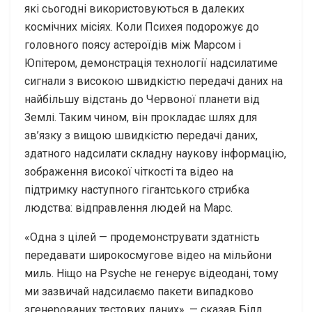
які сьогодні використовуються в далеких
космічних місіях. Коли Психея подорожує до
головного поясу астероїдів між Марсом і
Юпітером, демонстрація технології надсилатиме
сигнали з високою швидкістю передачі даних на
найбільшу відстань до Червоної планети від
Землі. Таким чином, він прокладає шлях для
зв’язку з вищою швидкістю передачі даних,
здатного надсилати складну наукову інформацію,
зображення високої чіткості та відео на
підтримку наступного гігантського стрибка
людства: відправлення людей на Марс.
«Одна з цілей — продемонструвати здатність
передавати широкосмугове відео на мільйони
миль. Ніщо на Psyche не генерує відеодані, тому
ми зазвичай надсилаємо пакети випадково
згенерованих тестових даних», — сказав Білл