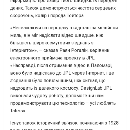
інформацію про лазер і його швидкість передачі
даних. Також демонструються частота серцевих
скорочень, колір і порода Тейтера.
«Незважаючи на передачу з відстані за мільйони
миль, він міг надіслати відео швидше, ніж
більшість широкосмугових з’єднань з
Інтернетом», — сказав Раян Рогалін, керівник
електронного приймача проекту в JPL.
«Насправді, після отримання відео в Паломарі,
воно було надіслано до JPL через Інтернет, і це
з’єднання було повільнішим, ніж сигнал, що
надходить із далекого космосу. DesignLab JPL
виконали чудову роботу, допомогвши нам
продемонструвати цю технологію – усі люблять
Taters».
Існує також історичний зв’язок: починаючи з 1928