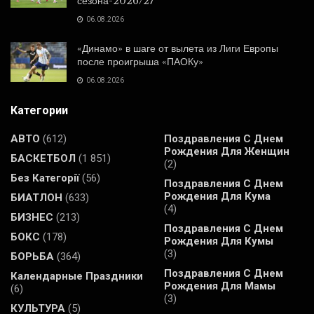
сезона-2026/27
06.08.2026
«Динамо» в шаге от вылета из Лиги Европы
после проигрыша «ПАОКу»
06.08.2026
Категории
АВТО
(612)
Поздравления С Днем
Рождения Для Женщин
БАСКЕТБОЛ
(1 851)
(2)
Без Категорії
(56)
Поздравления С Днем
Рождения Для Кума
БИАТЛОН
(633)
(4)
БИЗНЕС
(213)
Поздравления С Днем
БОКС
(178)
Рождения Для Кумы
(3)
БОРЬБА
(364)
Поздравления С Днем
Календарные Праздники
Рождения Для Мамы
(6)
(3)
КУЛЬТУРА
(5)