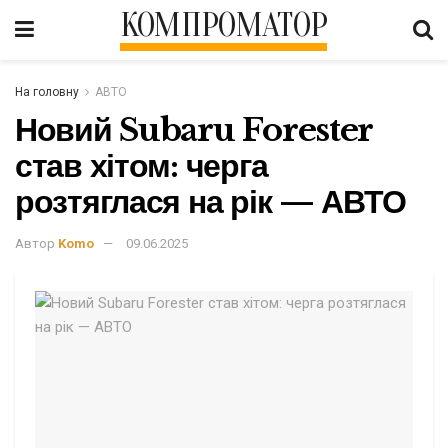
КОМПРОМАТОР
На головну
АВТО
Новий Subaru Forester
став хітом: черга
розтяглася на рік — АВТО
Автор
Komo
09.06.2025