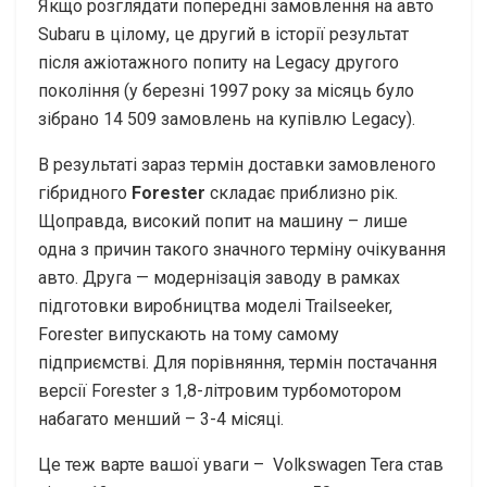
Якщо розглядати попередні замовлення на авто
Subaru в цілому, це другий в історії результат
після ажіотажного попиту на Legacy другого
покоління (у березні 1997 року за місяць було
зібрано 14 509 замовлень на купівлю Legacy).
В результаті зараз термін доставки замовленого
гібридного
Forester
складає приблизно рік.
Щоправда, високий попит на машину – лише
одна з причин такого значного терміну очікування
авто. Друга — модернізація заводу в рамках
підготовки виробництва моделі Trailseeker,
Forester випускають на тому самому
підприємстві. Для порівняння, термін постачання
версії Forester з 1,8-літровим турбомотором
набагато менший – 3-4 місяці.
Це теж варте вашої уваги –
Volkswagen Tera став