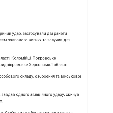
ійний удар, застосували дві ракети
истем залпового вогню, та залучив для
ласті; Коломійці, Покровське
Придніпровське Херсонської області.
 особового складу, озброєння та військової
, завдав одного авіаційного удару, скинув
ю.
, Кам’янки та у бік населеного пункту