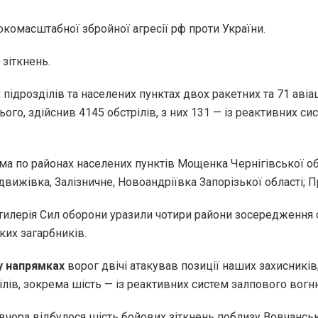
окомасштабної збройної агресії рф проти України.
зіткнень.
підрозділів та населених пунктах двох ракетних та 71 авіац
ого, здійснив 4145 обстрілів, з них 131 — із реактивних с
ема по районах населених пунктів Мощенка Чернігівської об
движівка, Залізничне, Новоандріївка Запорізької області; 
 артилерія Сил оборони уразили чотири райони зосередження
ьких загарбників.
у напрямках
ворог двічі атакував позиції наших захисників
ілів, зокрема шість — із реактивних систем залпового вогн
вчора відбулося шість бойових зіткнень поблизу Вовчанська