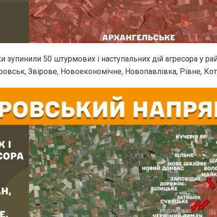
и зупинили 50 штурмових і наступальних дій агресора у ра
вськ, Звірове, Новоекономічне, Новопавлівка, Рівне, Котл