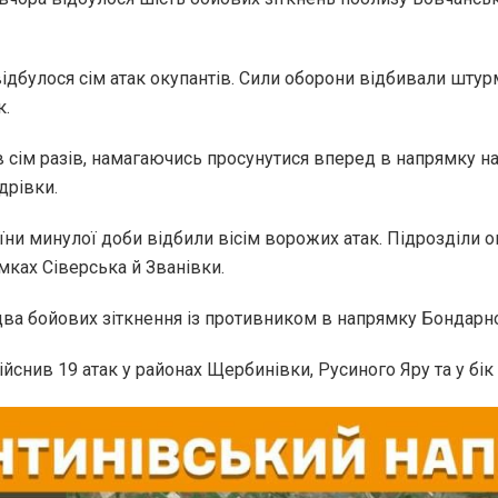
ідбулося сім атак окупантів. Сили оборони відбивали штур
к.
 сім разів, намагаючись просунутися вперед в напрямку на
дрівки.
їни минулої доби відбили вісім ворожих атак. Підрозділи о
мках Сіверська й Званівки.
ва бойових зіткнення із противником в напрямку Бондарно
йснив 19 атак у районах Щербинівки, Русиного Яру та у бік