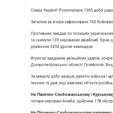
Слава Україні! Розпочалася 1365 доба шир
Загалом за вчора зафіксовано 160 бойових 
Противник завдав по позиціях українських 
та скинули 139 керованих авіабомб. Крім ць
ураження 5204 дрони-камікадзе.
Агресор завдавав авіаційних ударів, зокр
Дніпропетровської області; Гуляйполе, Воз
За минулу добу авіація, ракетні війська і
техніки та два інші важливі об’єкти російс
На Північно-Слобожанському і Курськом
чотири керовані бомби, здійснив 178 обстр
На Південно-Слобожанському напрямку