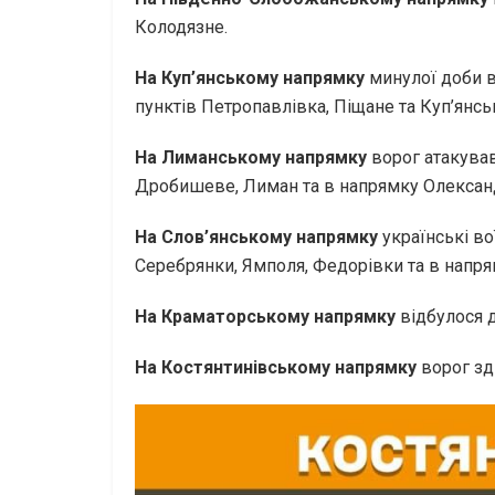
Колодязне.
На Куп’янському напрямку
минулої доби в
пунктів Петропавлівка, Піщане та Куп’янсь
На Лиманському напрямку
ворог атакував
Дробишеве, Лиман та в напрямку Олексан
На Слов’янському напрямку
українські во
Серебрянки, Ямполя, Федорівки та в напря
На Краматорському напрямку
відбулося д
На Костянтинівському напрямку
ворог зді