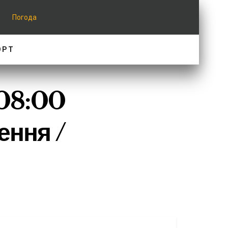
Погода
ОРТ
 08:00
ення /