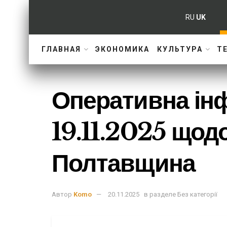
RU
UK
ГЛАВНАЯ
ЭКОНОМИКА
КУЛЬТУРА
Т
Оперативна ін
19.11.2025 щод
Полтавщина
Автор
Komo
20.11.2025
в разделе
Без категорії