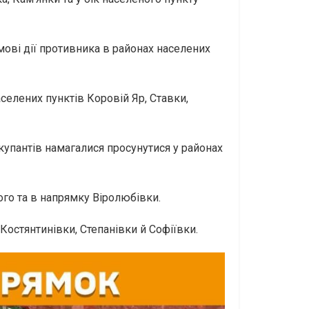
мові дії противника в районах населених
селених пунктів Коровій Яр, Ставки,
купантів намагалися просунутися у районах
го та в напрямку Віролюбівки.
 Костянтинівки, Степанівки й Софіївки.