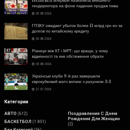
Heineken впервые назначила внешнего
гендиректора на фоне падения продаж пива
03.08.2026
ГПЗКУ ожидает убыток более 11 млрд грн из-за
долгов по китайскому кредиту
03.08.2026
Різниця між КТ і МРТ: що краще, у чому
відмінності та яке обстеження обрати
03.08.2026
Українські клуби 9-й раз завершили
єврокубковий матч внічию з рахунком 3:3
27.07.2026
Категории
АВТО
(612)
Поздравления С Днем
Рождения Для Женщин
БАСКЕТБОЛ
(1 851)
(2)
Без Категорії
(56)