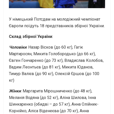
У німецький Потсдам на молодіжний чемпіонат
Європи поїдуть 18 представників збірної України.
Склад збірної України
:
Чоловіки
: Назар Вісков (до 60 кг), Гагік
Мартиросян, Микита Голобородько (до 66 кг),
Євген Гончаренко (до 73 кг), Владислав Колобов,
Вадим Леонтьєв (до 81 кг), Микита Юданов,
Тимур Валієв (до 90 кг), Олексій Єршов (до 100
кг)
Жінки
: Маргарита Мірошниченко (до 48 кг),
Меланія Водяна (до 52 кг), Аліна Шилова, Інна
Шинкаренко (обидві – до 57 кг), Анна Олійник-
Корнійко, Аліса Віденеєва (до 70 кг), Анна