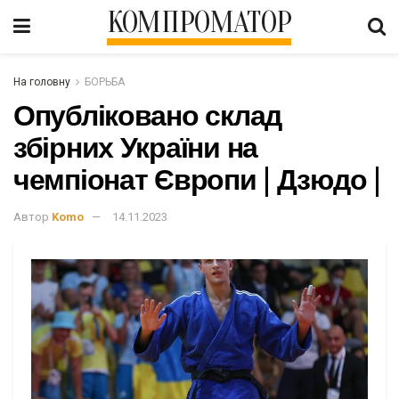
КОМПРОМАТОР
На головну
БОРЬБА
Опубліковано склад
збірних України на
чемпіонат Європи | Дзюдо |
Автор
Komo
14.11.2023