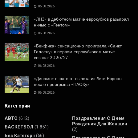
06.08.2026
«ЛНЗ» в дебютном матче еврокубков разыграл
ничью с «Гентом»
06.08.2026
«Бенфика» сенсационно проиграла «Санкт-
Галлену» в первом еврокубковом матче
сезона-2026/27
06.08.2026
«Динамо» в шаге от вылета из Лиги Европы
после проигрыша «ПАОКу»
06.08.2026
Категории
АВТО
(612)
Поздравления С Днем
Рождения Для Женщин
БАСКЕТБОЛ
(1 851)
(2)
Без Категорії
(56)
Поздравления С Днем