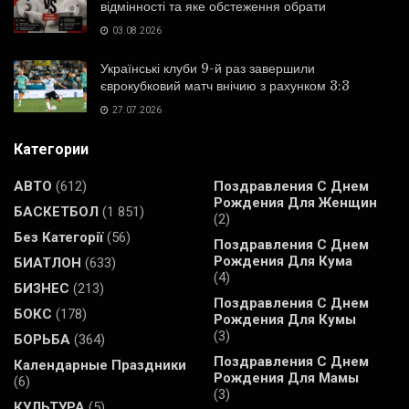
відмінності та яке обстеження обрати
03.08.2026
Українські клуби 9-й раз завершили
єврокубковий матч внічию з рахунком 3:3
27.07.2026
Категории
АВТО
(612)
Поздравления С Днем
Рождения Для Женщин
БАСКЕТБОЛ
(1 851)
(2)
Без Категорії
(56)
Поздравления С Днем
Рождения Для Кума
БИАТЛОН
(633)
(4)
БИЗНЕС
(213)
Поздравления С Днем
БОКС
(178)
Рождения Для Кумы
(3)
БОРЬБА
(364)
Поздравления С Днем
Календарные Праздники
Рождения Для Мамы
(6)
(3)
КУЛЬТУРА
(5)