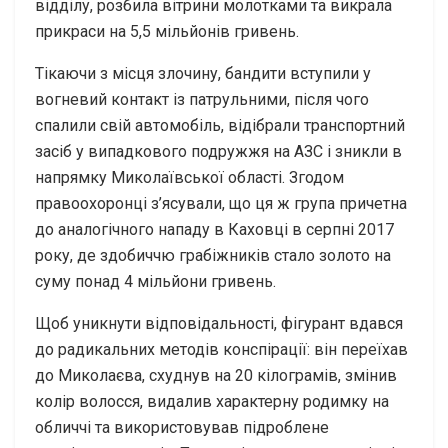
відділу, розбила вітрини молотками та викрала
прикраси на 5,5 мільйонів гривень.
Тікаючи з місця злочину, бандити вступили у
вогневий контакт із патрульними, після чого
спалили свій автомобіль, відібрали транспортний
засіб у випадкового подружжя на АЗС і зникли в
напрямку Миколаївської області. Згодом
правоохоронці з’ясували, що ця ж група причетна
до аналогічного нападу в Каховці в серпні 2017
року, де здобиччю грабіжників стало золото на
суму понад 4 мільйони гривень.
Щоб уникнути відповідальності, фігурант вдався
до радикальних методів конспірації: він переїхав
до Миколаєва, схуднув на 20 кілограмів, змінив
колір волосся, видалив характерну родимку на
обличчі та використовував підроблене