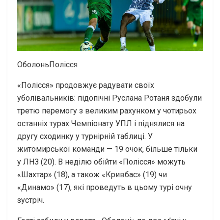
ОболоньПолісся
«Полісся» продовжує радувати своїх
уболівальників: підопічні Руслана Ротаня здобули
третю перемогу з великим рахунком у чотирьох
останніх турах Чемпіонату УПЛ і піднялися на
другу сходинку у турнірній таблиці. У
житомирської команди — 19 очок, більше тільки
у ЛНЗ (20). В неділю обійти «Полісся» можуть
«Шахтар» (18), а також «Кривбас» (19) чи
«Динамо» (17), які проведуть в цьому турі очну
зустріч.