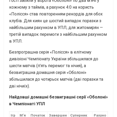
Гості забили у ворота «Оболоні» по два м’ячі у
кожному з таймів, а рахунок 4:0 на користь
«Полісся» став повторенням рекордів для обох
клубів. Для киян це шостий випадок поразки з
найбільшим рахунком в УПЛ, для житомирян —
третій випадок перемоги з найбільшим рахунком
в УПЛ.
Безпрограшна серія «Полісся» в елітному
дивізіоні Чемпіонату України збільшилася до
шести матчів (п’ять перемог та нічия), а
безвиграшна домашня серія «Оболоні»
збільшилася до чотирьох матчів (дві поразки та
дві нічиїх).
Найдовші домашні безвиграшні серії «Оболоні»
в Чемпіонаті УПЛ
Ігр
М’я
Початок
Завершен
Суперник
Рахуно