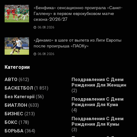
«Бенфика» сенсационно проиграла «Санкт-
Галлену» в первом еврокубковом матче
сезона-2026/27
06.08.2026
«Динамо» в шаге от вылета из Лиги Европы
после проигрыша «ПАОКу»
06.08.2026
Категории
АВТО
(612)
Поздравления С Днем
Рождения Для Женщин
БАСКЕТБОЛ
(1 851)
(2)
Без Категорії
(56)
Поздравления С Днем
Рождения Для Кума
БИАТЛОН
(633)
(4)
БИЗНЕС
(213)
Поздравления С Днем
БОКС
(178)
Рождения Для Кумы
(3)
БОРЬБА
(364)