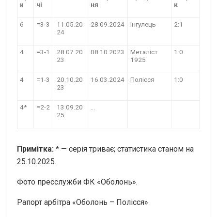
и
чі
ня
к
6
=3-3
11.05.20
28.09.2024
Інгулець
2:1
24
4
=3-1
28.07.20
08.10.2023
Металіст
1:0
23
1925
4
=1-3
20.10.20
16.03.2024
Полісся
1:0
23
4*
=2-2
13.09.20
…
25
Примітка:
* — серія триває; статистика станом на
25.10.2025.
Фото пресслужби ФК «Оболонь».
Рапорт арбітра «Оболонь – Полісся»