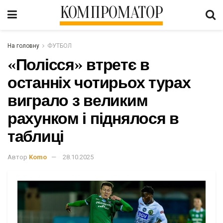
КОМПРОМАТОР
На головну
ФУТБОЛ
«Полісся» втретє в
останніх чотирьох турах
виграло з великим
рахунком і піднялося в
таблиці
Автор
Komo
28.10.2025