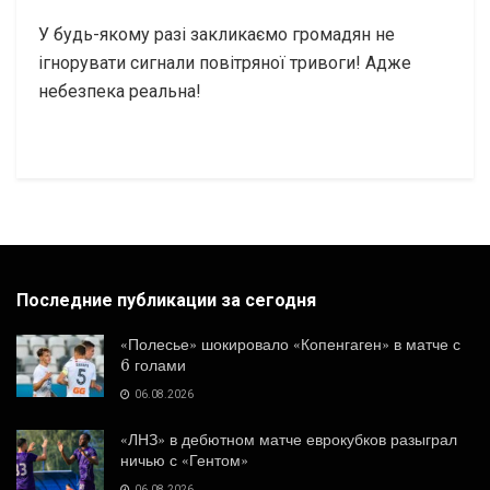
У будь-якому разі закликаємо громадян не
ігнорувати сигнали повітряної тривоги! Адже
небезпека реальна!
Последние публикации за сегодня
«Полесье» шокировало «Копенгаген» в матче с
6 голами
06.08.2026
«ЛНЗ» в дебютном матче еврокубков разыграл
ничью с «Гентом»
06.08.2026