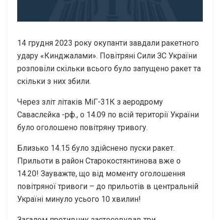
14 грудня 2023 року окупанти завдали ракетного
удару «Кинджалами». Повітряні Сили ЗС України
розповіли скільки всього було запущено ракет та
скільки з них збили.
Через зліт літаків МіГ-31К з аеродрому
Саваслєйка -рф., о 14.09 по всій території України
було оголошено повітряну тривогу.
Близько 14.15 було здійснено пуски ракет.
Прильоти в район Старокостянтинова вже о
14.20! Зауважте, що від моменту оголошення
повітряної тривоги – до прильотів в центральній
Україні минуло усього 10 хвилин!
Загалом противник застосовував три