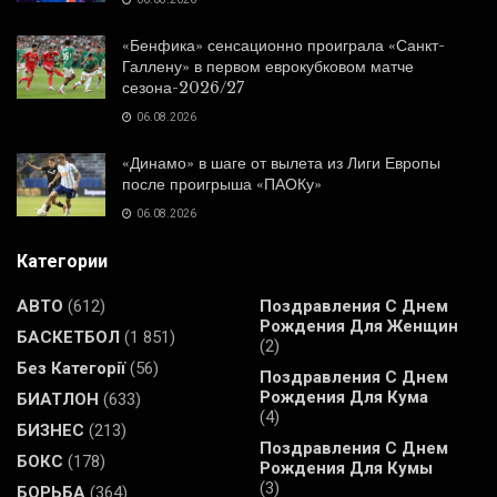
«Бенфика» сенсационно проиграла «Санкт-
Галлену» в первом еврокубковом матче
сезона-2026/27
06.08.2026
«Динамо» в шаге от вылета из Лиги Европы
после проигрыша «ПАОКу»
06.08.2026
Категории
АВТО
(612)
Поздравления С Днем
Рождения Для Женщин
БАСКЕТБОЛ
(1 851)
(2)
Без Категорії
(56)
Поздравления С Днем
Рождения Для Кума
БИАТЛОН
(633)
(4)
БИЗНЕС
(213)
Поздравления С Днем
БОКС
(178)
Рождения Для Кумы
(3)
БОРЬБА
(364)