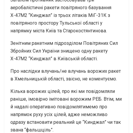
аеробалістичні ракети повітряного базування
Х-47М2 “Кинджал” із трьох літаків МіГ-31К з
повітряного простору Тульської області у
напрямку міста Київ та Старокостянтинова.
Зенітним ракетним підрозділом Повітряних Сил
Збройних Сил України знищено одну ракету
Х-47М2 “Кинджал” в Київській області.
Про наслідки влучань/не влучань ворожих ракет
в Хмельницькій області, звісно, не коментуємо.
Кілька ворожих цілей, про які ми повідомляли
раніше, імовірно імітовані ворожим РЕБ. Втім, ми
й надалі оперативно повідомлятимемо про
напрямок руху усіх цілей, адже неможливо
одразу встановити реальний це “Кинджал” чи так
звана “фальшціль”.