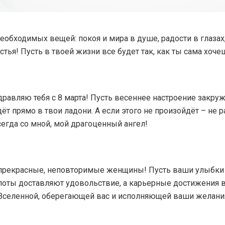
еобходимых вещей: покоя и мира в душе, радости в глазах
стья! Пусть в твоей жизни все будет так, как ты сама хоче
авляю тебя с 8 марта! Пусть весеннее настроение закружи
дёт прямо в твои ладони. А если этого не произойдёт – не р
сегда со мной, мой драгоценный ангел!
прекрасные, неповторимые женщины! Пусть ваши улыбки в
оты доставляют удовольствие, а карьерные достижения в
е Вселенной, оберегающей вас и исполняющей ваши желани