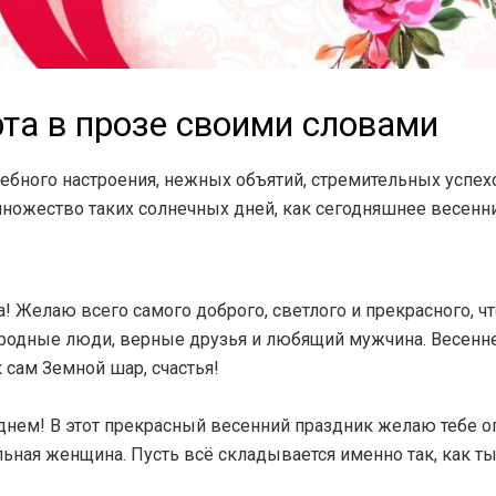
та в прозе своими словами
бного настроения, нежных объятий, стремительных успехо
множество таких солнечных дней, как сегодняшнее весенни
а! Желаю всего самого доброго, светлого и прекрасного, 
родные люди, верные друзья и любящий мужчина. Весеннег
 сам Земной шар, счастья!
м! В этот прекрасный весенний праздник желаю тебе огр
льная женщина. Пусть всё складывается именно так, как ты 