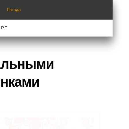
Погода
ОРТ
нальными
инками