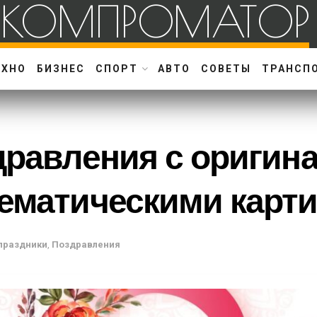
КОМПРОМАТОР
ЕХНО
БИЗНЕС
СПОРТ
АВТО
СОВЕТЫ
ТРАНСП
здравления с ориги
тематическими карт
праздники
,
Поздравления