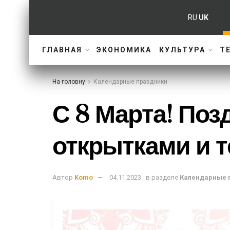
RU
UK
ГЛАВНАЯ
ЭКОНОМИКА
КУЛЬТУРА
Т
На головну
Календарные праздники
С 8 Марта! По
открытками и 
Автор
Komo
04.11.2023
в разделе
Календарные 