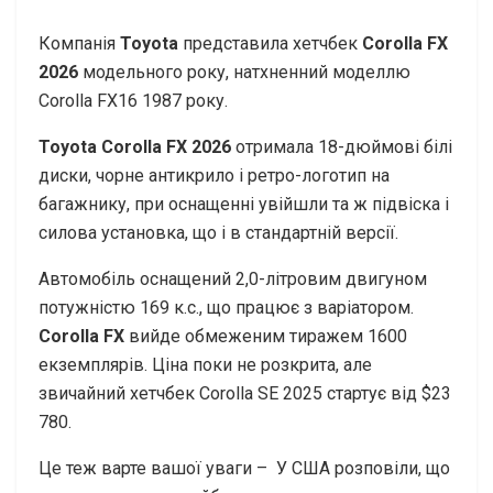
Компанія
Toyota
представила хетчбек
Corolla FX
2026
модельного року, натхненний моделлю
Corolla FX16 1987 року.
Toyota Corolla FX 2026
отримала 18-дюймові білі
диски, чорне антикрило і ретро-логотип на
багажнику, при оснащенні увійшли та ж підвіска і
силова установка, що і в стандартній версії.
Автомобіль оснащений 2,0-літровим двигуном
потужністю 169 к.с., що працює з варіатором.
Corolla FX
вийде обмеженим тиражем 1600
екземплярів. Ціна поки не розкрита, але
звичайний хетчбек Corolla SE 2025 стартує від $23
780.
Це теж варте вашої уваги –
У США розповіли, що