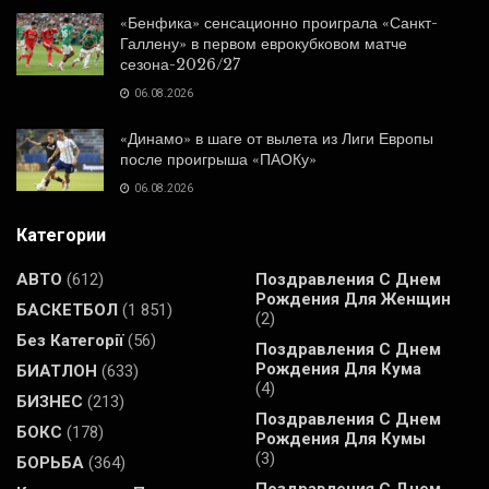
«Бенфика» сенсационно проиграла «Санкт-
Галлену» в первом еврокубковом матче
сезона-2026/27
06.08.2026
«Динамо» в шаге от вылета из Лиги Европы
после проигрыша «ПАОКу»
06.08.2026
Категории
АВТО
(612)
Поздравления С Днем
Рождения Для Женщин
БАСКЕТБОЛ
(1 851)
(2)
Без Категорії
(56)
Поздравления С Днем
Рождения Для Кума
БИАТЛОН
(633)
(4)
БИЗНЕС
(213)
Поздравления С Днем
БОКС
(178)
Рождения Для Кумы
(3)
БОРЬБА
(364)