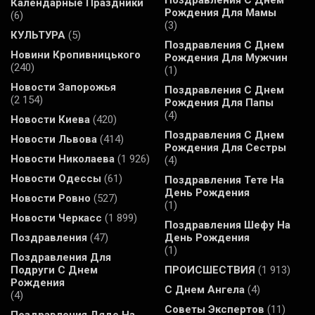
Поздравления С Днем
Календарные Праздники
Рождения Для Мамы
(6)
(3)
КУЛЬТУРА
(5)
Поздравления С Днем
Новини Кропивницького
Рождения Для Мужчин
(240)
(1)
Новости Запорожья
Поздравления С Днем
(2 154)
Рождения Для Папы
(4)
Новости Киева
(420)
Поздравления С Днем
Новости Львова
(414)
Рождения Для Сестры
Новости Николаева
(1 926)
(4)
Новости Одессы
(61)
Поздравления Тете На
День Рождения
Новости Ровно
(527)
(1)
Новости Черкасс
(1 899)
Поздравления Шефу На
Поздравления
(47)
День Рождения
(1)
Поздравления Для
Подруги С Днем
ПРОИСШЕСТВИЯ
(1 913)
Рождения
С Днем Ангела
(4)
(4)
Советы Экспертов
(11)