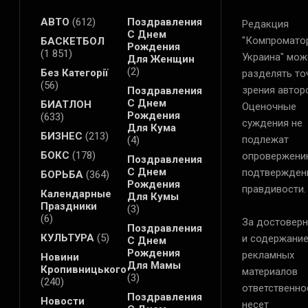
АВТО
(612)
Поздравления
Редакция
С Днем
"Компромато
БАСКЕТБОЛ
Рождения
(1 851)
Украина" мож
Для Женщин
(2)
Без Категорії
разделять то
(56)
зрения автор
Поздравления
С Днем
БИАТЛОН
Оценочные
Рождения
(633)
суждения не
Для Кума
БИЗНЕС
(213)
подлежат
(4)
БОКС
(178)
опровержени
Поздравления
С Днем
подтвержден
БОРЬБА
(364)
Рождения
правдивости.
Календарные
Для Кумы
Праздники
(3)
(6)
За достоверн
Поздравления
КУЛЬТУРА
(5)
и содержани
С Днем
Рождения
рекламных
Новини
Для Мамы
Кропивницького
материалов
(3)
(240)
ответственно
Поздравления
Новости
несет