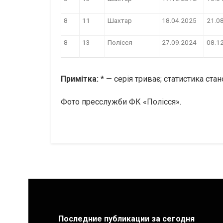
8
11
Шахтар
18.04.2025
21.0
8
13
Полісся
27.09.2024
08.1
Примітка:
* — серія триває; статистика стан
Фото пресслужби ФК «Полісся».
Последние публикации за сегодня