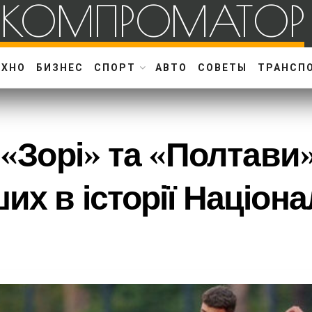
КОМПРОМАТОР
ЕХНО
БИЗНЕС
СПОРТ
АВТО
СОВЕТЫ
ТРАНСП
ї «Зорі» та «Полтави
х в історії Націона