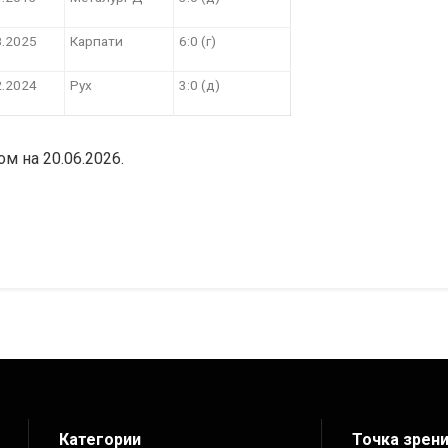
8.2025
Карпати
6:0 (г)
2.2024
Рух
3:0 (д)
ом на 20.06.2026.
Категории
Точка зрен