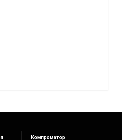
ия
Компроматор