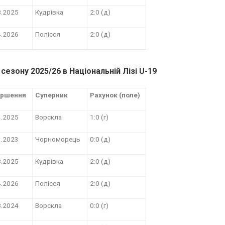
8.2025
Кудрівка
2:0 (д)
4.2026
Полісся
2:0 (д)
в сезону 2025/26 в
Національній Лізі U-19
ершення
Суперник
Рахунок (поле)
3.2025
Ворскла
1:0 (г)
3.2023
Чорноморець
0:0 (д)
8.2025
Кудрівка
2:0 (д)
4.2026
Полісся
2:0 (д)
8.2024
Ворскла
0:0 (г)