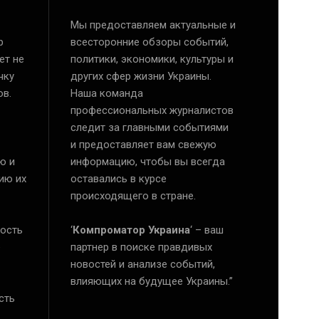
Мы предоставляем актуальные и
р
всесторонние обзоры событий,
ет не
политики, экономики, культуры и
чку
других сфер жизни Украины.
ов.
Наша команда
профессиональных журналистов
следит за главными событиями
и предоставляет вам свежую
ю и
информацию, чтобы вы всегда
ию их
оставались в курсе
происходящего в стране.
ость
‘
Компроматор Украина
‘ – ваш
е
партнер в поиске правдивых
новостей и анализе событий,
влияющих на будущее Украины.”
сть