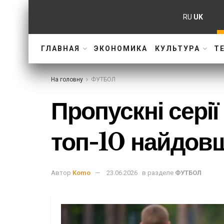
RU
UK
ГЛАВНАЯ
ЭКОНОМИКА
КУЛЬТУРА
Т
На головну
ФУТБОЛ
Пропускні сері
топ-10 найдовши
Автор
Komo
23.06.2026
в разделе
ФУТБОЛ