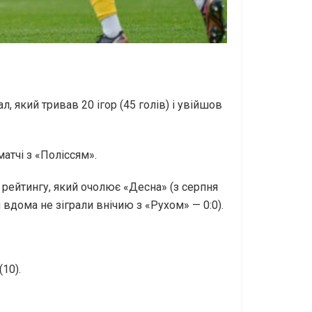
 який тривав 20 ігор (45 голів) і увійшов
матчі з «Поліссям».
рейтингу, який очолює «Десна» (з серпня
 вдома не зіграли внічию з «Рухом» — 0:0).
10).