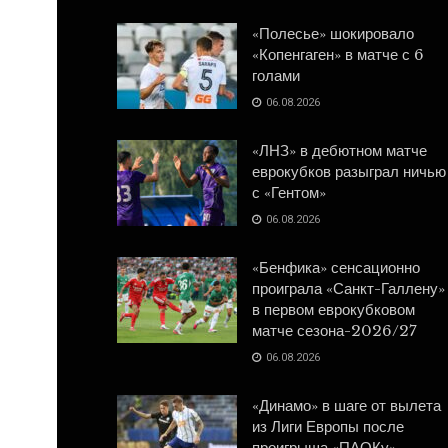
«Полесье» шокировало
«Копенгаген» в матче с 6
голами
06.08.2026
«ЛНЗ» в дебютном матче
еврокубков разыграл ничью
с «Гентом»
06.08.2026
«Бенфика» сенсационно
проиграла «Санкт-Галлену»
в первом еврокубковом
матче сезона-2026/27
06.08.2026
«Динамо» в шаге от вылета
из Лиги Европы после
проигрыша «ПАОКу»