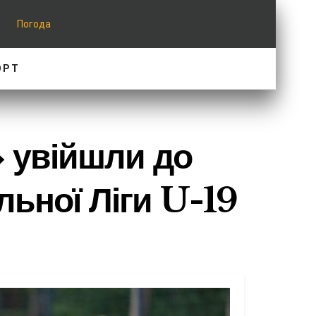
Погода
ОРТ
» увійшли до
льної Ліги U-19