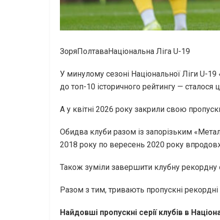
ЗоряПолтаваНаціональна Ліга U-19
У минулому сезоні Національної Ліги U-19 
до топ-10 історичного рейтингу — сталося ц
А у квітні 2026 року закрили свою пропускн
Обидва клуби разом із запорізьким «Метал
2018 року по вересень 2020 року впродовж 
Також зуміли завершити клубну рекордну 
Разом з тим, тривають пропускні рекордні се
Найдовші пропускні серії клубів в
Націона