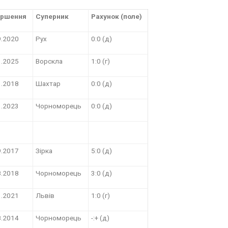
ершення
Суперник
Рахунок (поле)
9.2020
Рух
0:0 (д)
3.2025
Ворскла
1:0 (г)
3.2018
Шахтар
0:0 (д)
3.2023
Чорноморець
0:0 (д)
9.2017
Зірка
5:0 (д)
8.2018
Чорноморець
3:0 (д)
1.2021
Львів
1:0 (г)
8.2014
Чорноморець
-:+ (д)