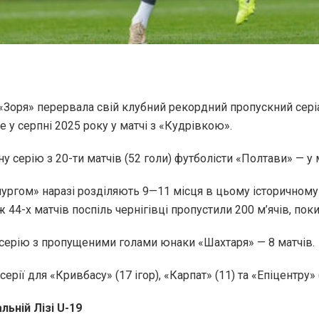
«Зоря» перервала свій клубний рекордний пропускний серіал,
е у серпні 2025 року у матчі з «Кудрівкою».
у серію з 20-ти матчів (52 голи) футболісти «Полтави» — у 
ургом» наразі розділяють 9—11 місця в цьому історичному 
44-х матчів поспіль чернігівці пропустили 200 м’ячів, поки
серію з пропущеними голами юнаки «Шахтаря» — 8 матчів.
рії для «Кривбасу» (17 ігор), «Карпат» (11) та «Епіцентру» (
льній Лізі U-19