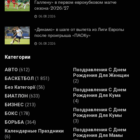
Галлену» в первом еврокубковом матче
сезона-2026/27
06.08.2026
«Динамо» в шаге от вылета из Лиги Европы
после проигрыша «ПАОКу»
06.08.2026
Категории
АВТО
(612)
Поздравления С Днем
Рождения Для Женщин
БАСКЕТБОЛ
(1 851)
(2)
Без Категорії
(56)
Поздравления С Днем
Рождения Для Кума
БИАТЛОН
(633)
(4)
БИЗНЕС
(213)
Поздравления С Днем
БОКС
(178)
Рождения Для Кумы
(3)
БОРЬБА
(364)
Поздравления С Днем
Календарные Праздники
Рождения Для Мамы
(6)