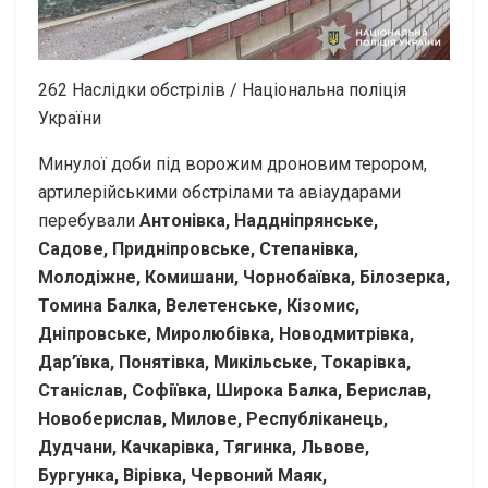
262
Наслідки обстрілів / Національна поліція
України
Минулої доби під ворожим дроновим терором,
артилерійськими обстрілами та авіаударами
перебували
Антонівка, Наддніпрянське,
Садове, Придніпровське, Степанівка,
Молодіжне, Комишани, Чорнобаївка, Білозерка,
Томина Балка, Велетенське, Кізомис,
Дніпровське, Миролюбівка, Новодмитрівка,
Дар’ївка, Понятівка, Микільське, Токарівка,
Станіслав, Софіївка, Широка Балка, Берислав,
Новоберислав, Милове, Республіканець,
Дудчани, Качкарівка, Тягинка, Львове,
Бургунка, Вірівка, Червоний Маяк,