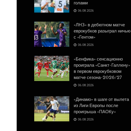
голами
06.08.2026
«ЛНЗ» в дебютном матче
еврокубков разыграл ничью
с «Гентом»
06.08.2026
«Бенфика» сенсационно
проиграла «Санкт-Галлену»
в первом еврокубковом
матче сезона-2026/27
06.08.2026
«Динамо» в шаге от вылета
из Лиги Европы после
проигрыша «ПАОКу»
06.08.2026