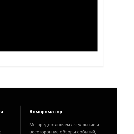
 обласної клінічної лікарні на вул.
колишньої МСЕК, навпроти заїзду до
ия
Компроматор
Мы предоставляем актуальные и
р
всесторонние обзоры событий,