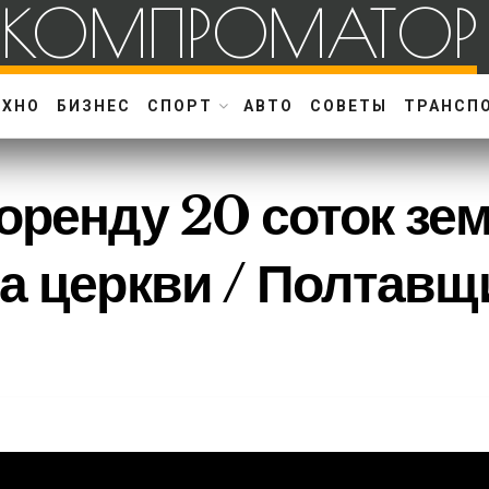
КОМПРОМАТОР
ЕХНО
БИЗНЕС
СПОРТ
АВТО
СОВЕТЫ
ТРАНСП
оренду 20 соток зем
а церкви / Полтавщ
торії передбачає розміщення культової споруди на перехр