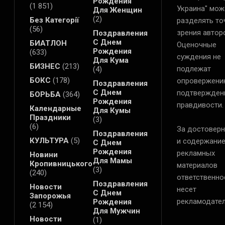
Рождения
(1 851)
Украина" мож
Для Женщин
(2)
Без Категорії
разделять то
(56)
зрения автор
Поздравления
С Днем
БИАТЛОН
Оценочные
Рождения
(633)
суждения не
Для Кума
БИЗНЕС
(213)
подлежат
(4)
БОКС
(178)
опровержени
Поздравления
С Днем
подтвержден
БОРЬБА
(364)
Рождения
правдивости.
Календарные
Для Кумы
Праздники
(3)
(6)
За достоверн
Поздравления
КУЛЬТУРА
(5)
и содержани
С Днем
Рождения
рекламных
Новини
Для Мамы
Кропивницького
материалов
(3)
(240)
ответственно
Поздравления
Новости
несет
С Днем
Запорожья
рекламодател
Рождения
(2 154)
Для Мужчин
Новости
(1)