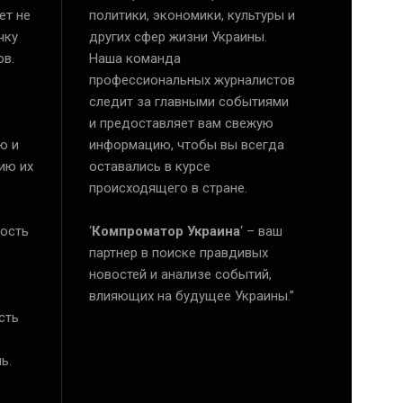
ет не
политики, экономики, культуры и
чку
других сфер жизни Украины.
ов.
Наша команда
профессиональных журналистов
следит за главными событиями
и предоставляет вам свежую
ю и
информацию, чтобы вы всегда
ию их
оставались в курсе
происходящего в стране.
ость
‘
Компроматор Украина
‘ – ваш
е
партнер в поиске правдивых
новостей и анализе событий,
влияющих на будущее Украины.”
сть
ь.