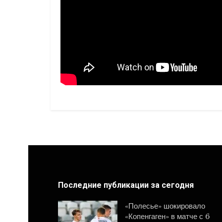
Нагадаємо, на попередній сесії депутати зм
Шевченка, 23 культову споруду планують з
колишньої районної лікарні.
Ян ПРУГЛО
, «Полтавщина»
Последние публикации за сегодня
«Полесье» шокировало
«Копенгаген» в матче с 6