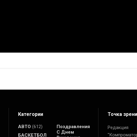
інили локацію під майбутню церкву: замість ділянки поблизу
вести на вул. Миколи Дмитрієва, 7 — поруч із територією 
Категории
Точка зрен
АВТО
(612)
Поздравления
Редакция
С Днем
"Компромато
БАСКЕТБОЛ