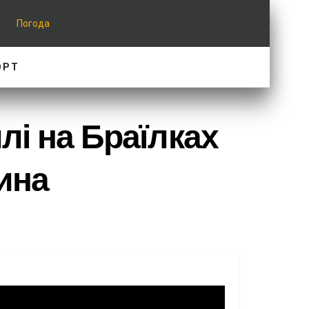
Погода
ОРТ
лі на Браїлках
ина
есті вулиць Гожулівської та Мирослава