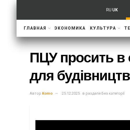
RU
UK
ГЛАВНАЯ
ЭКОНОМИКА
КУЛЬТУРА
Т
ПЦУ просить в 
для будівництв
Автор
Komo
25.12.2025
в разделе
Без категорії
Нещодавно прийнятий детальний план тери