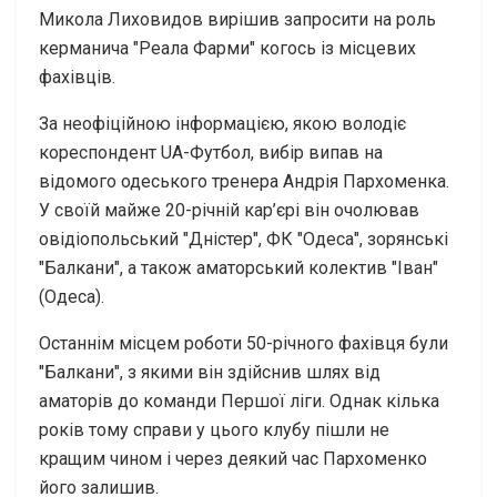
Микола Лиховидов вирішив запросити на роль
керманича "Реала Фарми" когось із місцевих
фахівців.
За неофіційною інформацією, якою володіє
кореспондент UA-Футбол, вибір випав на
відомого одеського тренера Андрія Пархоменка.
У своїй майже 20-річній кар’єрі він очолював
овідіопольський "Дністер", ФК "Одеса", зорянські
"Балкани", а також аматорський колектив "Іван"
(Одеса).
Останнім місцем роботи 50-річного фахівця були
"Балкани", з якими він здійснив шлях від
аматорів до команди Першої ліги. Однак кілька
років тому справи у цього клубу пішли не
кращим чином і через деякий час Пархоменко
його залишив.