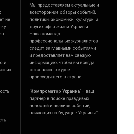
Мы предоставляем актуальные и
р
всесторонние обзоры событий,
ет не
политики, экономики, культуры и
чку
других сфер жизни Украины.
ов.
Наша команда
профессиональных журналистов
следит за главными событиями
и предоставляет вам свежую
ю и
информацию, чтобы вы всегда
ию их
оставались в курсе
происходящего в стране.
ость
‘
Компроматор Украина
‘ – ваш
е
партнер в поиске правдивых
новостей и анализе событий,
влияющих на будущее Украины.”
сть