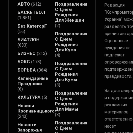
АВТО
(612)
Поздравления
Редакция
С Днем
"Компромато
БАСКЕТБОЛ
Рождения
(1 851)
Украина" мож
Для Женщин
(2)
Без Категорії
разделять то
(56)
зрения автор
Поздравления
С Днем
БИАТЛОН
Оценочные
Рождения
(633)
суждения не
Для Кума
БИЗНЕС
(213)
подлежат
(4)
БОКС
(178)
опровержени
Поздравления
С Днем
подтвержден
БОРЬБА
(364)
Рождения
правдивости.
Календарные
Для Кумы
Праздники
(3)
(6)
За достоверн
Поздравления
КУЛЬТУРА
(5)
и содержани
С Днем
Рождения
рекламных
Новини
Для Мамы
Кропивницького
материалов
(3)
(240)
ответственно
Поздравления
Новости
несет
С Днем
Запорожья