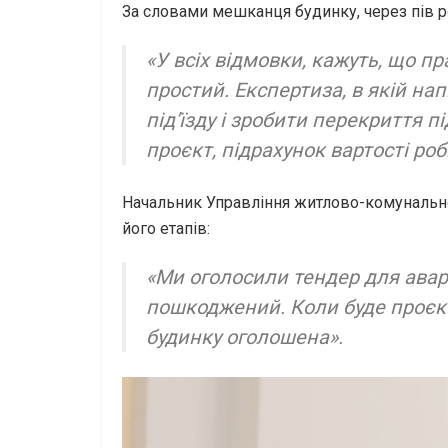
За словами мешканця будинку, через пів р
«У всіх відмовки, кажуть, що п
простий. Експертиза, в якій н
підʼїзду і зробити перекриття п
проєкт, підрахунок вартості ро
Начальник Управління житлово-комунальног
його етапів:
«Ми оголосили тендер для аварі
пошкоджений. Коли буде проєкт, 
будинку оголошена».