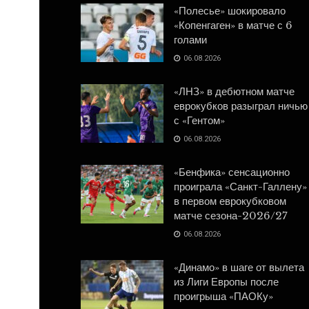
«Полесье» шокировало
«Копенгаген» в матче с 6
голами
06.08.2026
«ЛНЗ» в дебютном матче
еврокубков разыграл ничью
с «Гентом»
06.08.2026
«Бенфика» сенсационно
проиграла «Санкт-Галлену»
в первом еврокубковом
матче сезона-2026/27
06.08.2026
«Динамо» в шаге от вылета
из Лиги Европы после
проигрыша «ПАОКу»