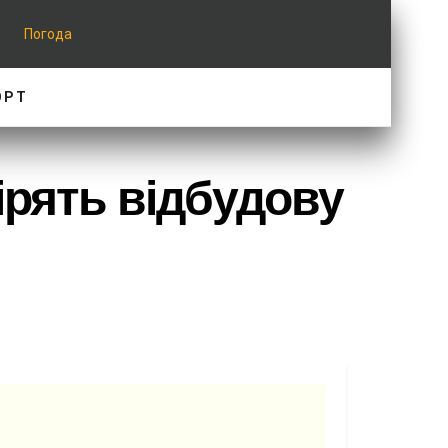
Погода
ОРТ
ірять відбудову