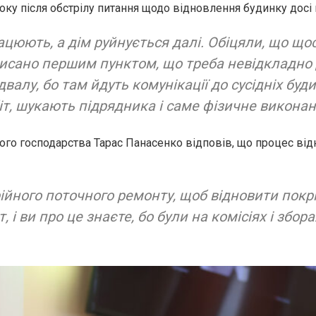
оку після обстрілу питання щодо відновлення будинку досі
рацюють, а дім руйнується далі. Обіцяли, що що
аписано першим пунктом, що треба невідкладн
ідвалу, бо там йдуть комунікації до сусідніх бу
біт, шукають підрядника і саме фізичне виконан
о господарства Тарас Панасенко відповів, що процес відн
йного поточного ремонту, щоб відновити покрівл
і ви про це знаєте, бо були на комісіях і збора