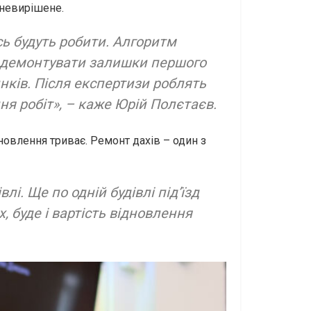
 невирішене.
сь будуть робити. Алгоритм
о демонтувати залишки першого
динків. Після експертизи роблять
ня робіт», – каже Юрій Полєтаєв.
овлення триває. Ремонт дахів – один з
і. Ще по одній будівлі підʼїзд
х, буде і вартість відновлення