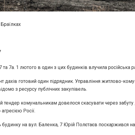
 Браїлках
7
7 та 7а. 1 лютого в один з цих будинків влучила російська р
онт дахів готовий один підрядник. Управління житлово-кому
ідомо з ресурсу публічних закупівель.
й тендер комунальникам довелося скасувати через забуту д
 агресією Росії.
ь будинку на вул. Баленка, 7 Юрій Полєтаєв поскаржився н