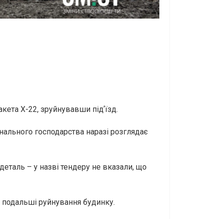
акета Х-22, зруйнувавши підʼїзд.
нального господарства наразі розглядає
еталь – у назві тендеру не вказали, що
а подальші руйнування будинку.