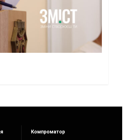
ия
Компроматор