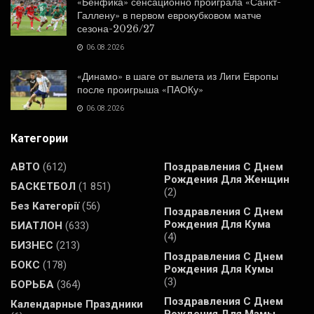
«Бенфика» сенсационно проиграла «Санкт-
Галлену» в первом еврокубковом матче
сезона-2026/27
06.08.2026
«Динамо» в шаге от вылета из Лиги Европы
после проигрыша «ПАОКу»
06.08.2026
Категории
АВТО
(612)
Поздравления С Днем
Рождения Для Женщин
БАСКЕТБОЛ
(1 851)
(2)
Без Категорії
(56)
Поздравления С Днем
Рождения Для Кума
БИАТЛОН
(633)
(4)
БИЗНЕС
(213)
Поздравления С Днем
БОКС
(178)
Рождения Для Кумы
(3)
БОРЬБА
(364)
Поздравления С Днем
Календарные Праздники
Рождения Для Мамы