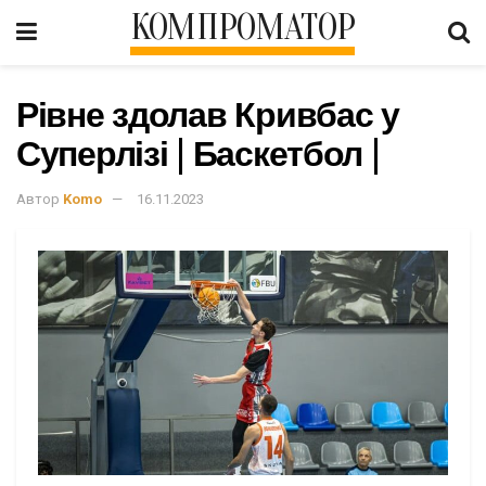
КОМПРОМАТОР
Рівне здолав Кривбас у
Суперлізі | Баскетбол |
Автор
Komo
16.11.2023