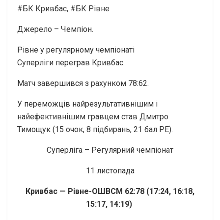
#БК Кривбас, #БК Рівне
Джерело – Чемпіон.
Рівне у регулярному чемпіонаті
Суперліги переграв Кривбас.
Матч завершився з рахунком 78:62.
У переможців найрезультативнішим і
найефективнішим гравцем став Дмитро
Тимощук (15 очок, 8 підбирань, 21 бал РЕ).
Суперліга – Регулярний чемпіонат
11 листопада
Кривбас — Рівне-ОШВСМ 62:78 (17:24, 16:18,
15:17, 14:19)