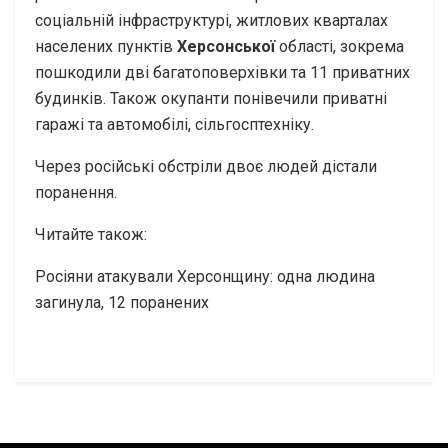
соціальній інфраструктурі, житлових кварталах
населених пунктів
Херсонської
області, зокрема
пошкодили дві багатоповерхівки та 11 приватних
будинків. Також окупанти понівечили приватні
гаражі та автомобілі, сільгосптехніку.
Через російські обстріли двоє людей дістали
поранення.
Читайте також:
Росіяни атакували Херсонщину: одна людина
загинула, 12 поранених