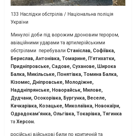
133
Наслідки обстрілів / Національна поліція
України
Минулої доби під ворожим дроновим терором,
авіаційними ударами та артилерійськими
обстрілами перебували
Станіслав, Софіївка,
Берислав, Антонівка, Томарине, П’ятихатки,
Придніпровське, Садове, Суханове, Широка
Балка, Микільське, Понятівка, Томина Балка,
Кізомис, Дніпровське, Молодіжне,
Наддніпрянське, Новорайськ, Милове,
Дудчани, Осокорівка, Бургунка, Веселе,
Качкарівка, Козацьке, Миколаївка, Новокаїри,
Одрадокам’янка, Ольгівка, Токарівка, Тягинка
та
Херсон.
російські військові били по критичній та