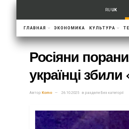
RU
UK
ГЛАВНАЯ
ЭКОНОМИКА
КУЛЬТУРА
Т
Росіяни порани
українці збили
Автор
Komo
26.10.2025
в разделе
Без категорії