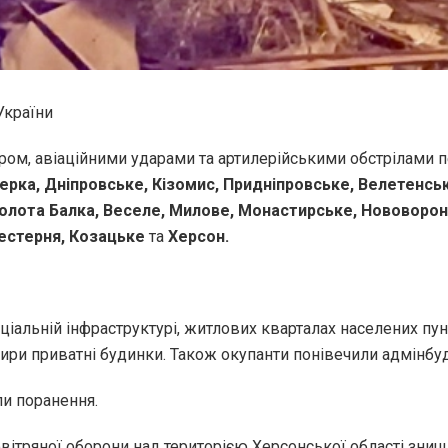
України
ом, авіаційними ударами та артилерійськими обстрілами 
зерка, Дніпровське, Кізомис, Придніпровське, Велетенськ
Золота Балка, Веселе, Милове, Монастирське, Нововорон
Шестерня, Козацьке
та
Херсон.
соціальній інфраструктурі, житлових кварталах населених пу
ири приватні будинки. Також окупанти понівечили адмінбу
ли поранення.
овітряної оборони над територією Херсонської області зни