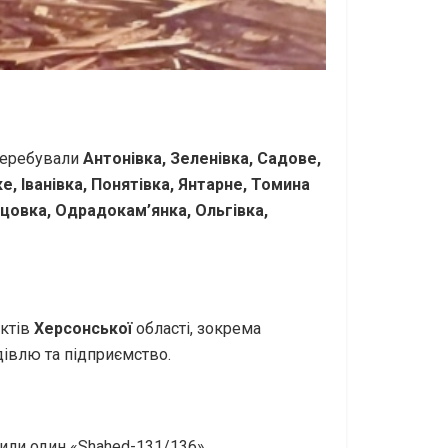
перебували
Антонівка, Зеленівка, Садове,
е, Іванівка, Понятівка, Янтарне, Томина
цовка, Одрадокам’янка, Ольгівка,
нктів
Херсонської
області, зокрема
дівлю та підприємство.
щили один «Shahed-131/136».