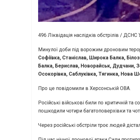
496
Ліквідація наслідків обстрілів / ДСНС 
Минулої доби під ворожим дроновим терор
Софіївка, Станіслав, Широка Балка, Біло
Балка, Берислав, Новорайськ, Дудчани, 
Осокорівка, Саблуківка, Тягинка, Нова 
Про це повідомили в Херсонській ОВА.
Російські військові били по критичній та 
пошкодили чотири багатоповерхівки та чот
Через російські обстріли троє людей діста
Під час нічної дронової атаки Сили протип