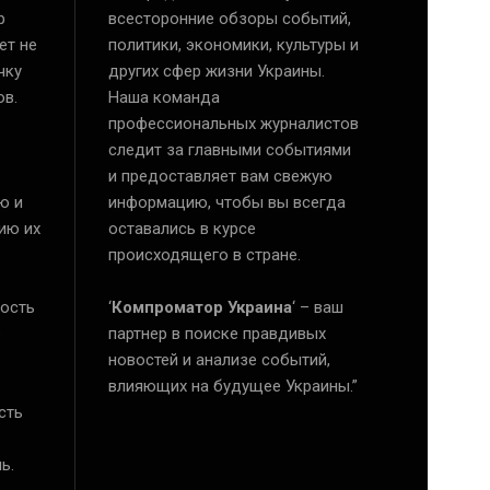
р
всесторонние обзоры событий,
ет не
политики, экономики, культуры и
чку
других сфер жизни Украины.
ов.
Наша команда
профессиональных журналистов
следит за главными событиями
и предоставляет вам свежую
ю и
информацию, чтобы вы всегда
ию их
оставались в курсе
происходящего в стране.
ость
‘
Компроматор Украина
‘ – ваш
е
партнер в поиске правдивых
новостей и анализе событий,
влияющих на будущее Украины.”
сть
ь.