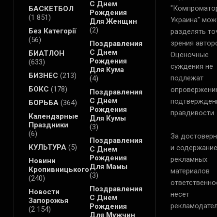
С Днем
"Компромато
БАСКЕТБОЛ
Рождения
(1 851)
Украина" мож
Для Женщин
(2)
Без Категорії
разделять то
(56)
зрения автор
Поздравления
С Днем
БИАТЛОН
Оценочные
Рождения
(633)
суждения не
Для Кума
БИЗНЕС
(213)
подлежат
(4)
БОКС
(178)
опровержени
Поздравления
С Днем
подтвержден
БОРЬБА
(364)
Рождения
правдивости.
Календарные
Для Кумы
Праздники
(3)
(6)
За достоверн
Поздравления
КУЛЬТУРА
(5)
и содержани
С Днем
Рождения
рекламных
Новини
Для Мамы
Кропивницького
материалов
(3)
(240)
ответственно
Поздравления
Новости
несет
С Днем
Запорожья
рекламодател
Рождения
(2 154)
Для Мужчин