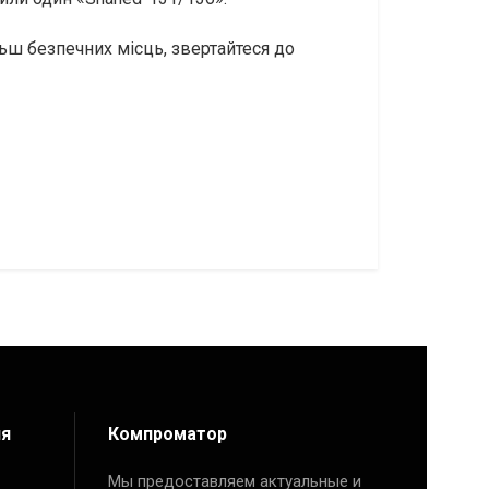
ьш безпечних місць, звертайтеся до
ия
Компроматор
Мы предоставляем актуальные и