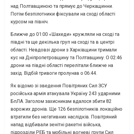
над Полтавщиною та прямує до Черкащинни.
Потім безпілотники фіксували на сході області
курсом на північ.
Ближче до 01:00 «Шахеди» кружляли на сході та
півдні та ще декілька груп на сході та в центрі
області. Невдовзі дрони з Харківщини тримали
кус на Дніпропетровщину та Полтавщину. О 02:46
дрони на півдні області перелітали ближче на
захід. Відбій тривоги пролунав о 06:44.
Як відомо зі зведення Повітряних Сил ЗСУ
російська армія атакувала Україну 243 ударними
БпЛА. Заголом захисникам вдалося збити 82
ворожих дронів. Ще 126 безпілотників локаційно
втратили без негативних наслідків. Повітряний
напад відбивали зенітні ракетні війська,
підрозділи РЕБ та мобільні вогневі групи Сил