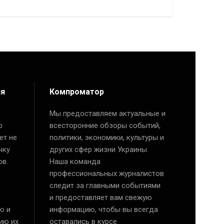
ия
Компроматор
Мы предоставляем актуальные и
р
всесторонние обзоры событий,
ет не
политики, экономики, культуры и
чку
других сфер жизни Украины.
ов.
Наша команда
профессиональных журналистов
следит за главными событиями
и предоставляет вам свежую
ю и
информацию, чтобы вы всегда
ию их
оставались в курсе