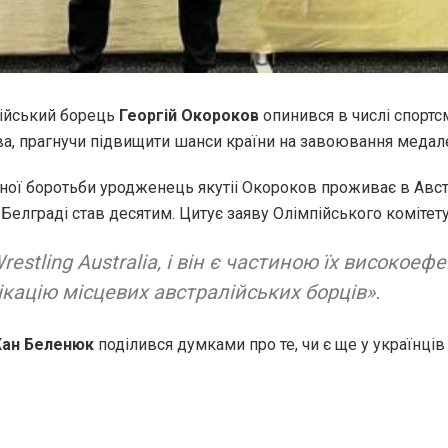
сійський борець
Георгій Окороков
опинився в числі спортс
, прагнучи підвищити шанси країни на завоювання медалей
ої боротьби уродженець якутіі Окороков проживає в Австра
 в Белграді став десятим. Цитує заяву Олімпійського комітет
estling Australia, і він є частиною їх високое
кацію місцевих австралійських борців».
ан Беленюк
поділився думками про те, чи є ще у українців