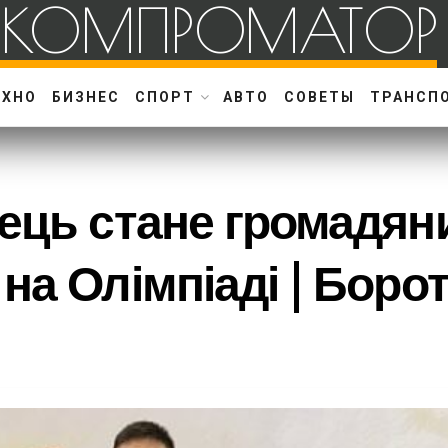
КОМПРОМАТОР
ЕХНО
БИЗНЕС
СПОРТ
АВТО
СОВЕТЫ
ТРАНСП
ець стане громадяни
на Олімпіаді | Борот