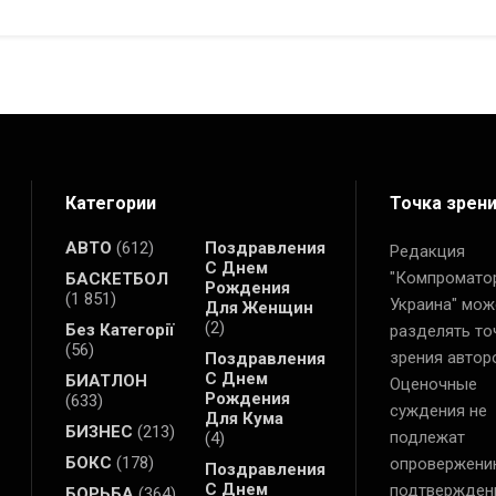
Категории
Точка зрен
АВТО
(612)
Поздравления
Редакция
С Днем
"Компромато
БАСКЕТБОЛ
Рождения
(1 851)
Украина" мож
Для Женщин
(2)
Без Категорії
разделять то
(56)
зрения автор
Поздравления
С Днем
БИАТЛОН
Оценочные
Рождения
(633)
суждения не
Для Кума
БИЗНЕС
(213)
подлежат
(4)
БОКС
(178)
опровержени
Поздравления
С Днем
подтвержден
БОРЬБА
(364)