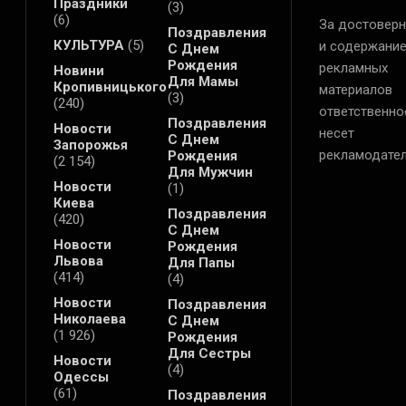
Праздники
(3)
(6)
За достоверн
Поздравления
КУЛЬТУРА
(5)
и содержани
С Днем
Рождения
рекламных
Новини
Для Мамы
Кропивницького
материалов
(3)
(240)
ответственно
Поздравления
Новости
несет
С Днем
Запорожья
рекламодател
Рождения
(2 154)
Для Мужчин
Новости
(1)
Киева
Поздравления
(420)
С Днем
Новости
Рождения
Львова
Для Папы
(414)
(4)
Новости
Поздравления
Николаева
С Днем
(1 926)
Рождения
Для Сестры
Новости
(4)
Одессы
(61)
Поздравления