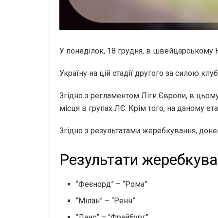
У понеділок, 18 грудня, в швейцарському 
Україну на цій стадії другого за силою кл
Згідно з регламентом Ліги Європи, в цьому 
місця в групах ЛЄ. Крім того, на даному ет
Згідно з результатами жеребкування, дон
Результати жеребкува
“Феєнорд” – “Рома”
“Мілан” – “Ренн”
“Ланс” – “Фрайбург”