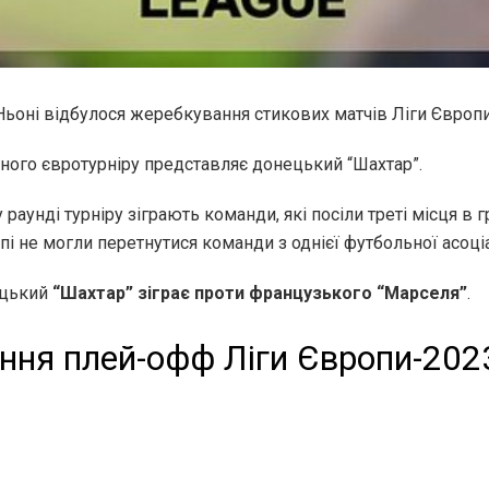
Ньоні відбулося жеребкування стикових матчів Ліги Європ
убного євротурніру представляє донецький “Шахтар”.
раунді турніру зіграють команди, які посіли треті місця в г
апі не могли перетнутися команди з однієї футбольної асоціа
ецький
“Шахтар” зіграє проти французького “Марселя”
.
ння плей-офф Ліги Європи-202