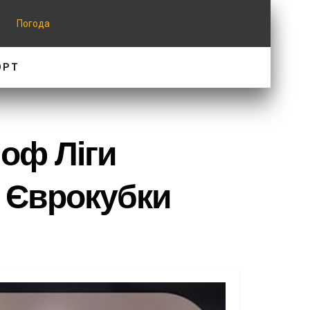
Погода
ОРТ
оф Ліги
| Єврокубки