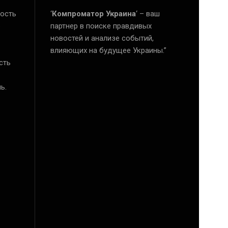
ость
‘
Компроматор Украина
‘ – ваш
е
партнер в поиске правдивых
новостей и анализе событий,
влияющих на будущее Украины.”
сть
ь.