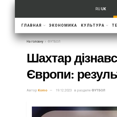
RU
UK
ГЛАВНАЯ
ЭКОНОМИКА
КУЛЬТУРА
Т
На головну
ФУТБОЛ
Шахтар дізнавс
Європи: резуль
Автор
Komo
19.12.2023
в разделе
ФУТБОЛ