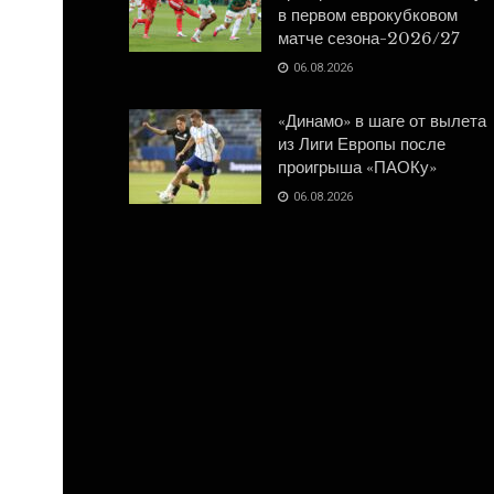
в первом еврокубковом
матче сезона-2026/27
06.08.2026
«Динамо» в шаге от вылета
из Лиги Европы после
проигрыша «ПАОКу»
06.08.2026