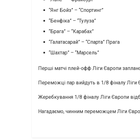
“Янг Бойз” – “Спортинг”
“Бенфіка” – “Тулуза”
“Брага” – “Карабах”
“Галатасарай” – “Спарта” Прага
“Шахтар” – “Марсель”
Перші матчі плей-офф Ліги Європи запланов
Переможці пар вийдуть в 1/8 фіналу Ліги Є
Жеребкування 1/8 фіналу Ліги Європи відб
Нагадаємо, чинним переможцем Ліги Європи