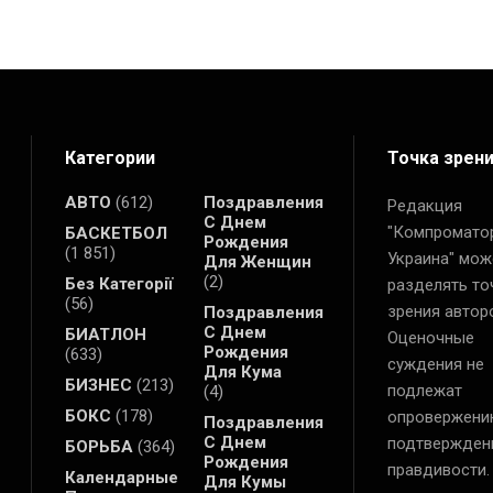
Категории
Точка зрен
АВТО
(612)
Поздравления
Редакция
С Днем
"Компромато
БАСКЕТБОЛ
Рождения
(1 851)
Украина" мож
Для Женщин
(2)
Без Категорії
разделять то
(56)
зрения автор
Поздравления
С Днем
БИАТЛОН
Оценочные
Рождения
(633)
суждения не
Для Кума
БИЗНЕС
(213)
подлежат
(4)
БОКС
(178)
опровержени
Поздравления
С Днем
подтвержден
БОРЬБА
(364)
Рождения
правдивости.
Календарные
Для Кумы