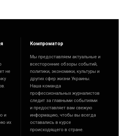
ия
Компроматор
Мы предоставляем актуальные и
р
всесторонние обзоры событий,
ет не
политики, экономики, культуры и
чку
других сфер жизни Украины.
ов.
Наша команда
профессиональных журналистов
следит за главными событиями
и предоставляет вам свежую
ю и
информацию, чтобы вы всегда
ию их
оставались в курсе
происходящего в стране.