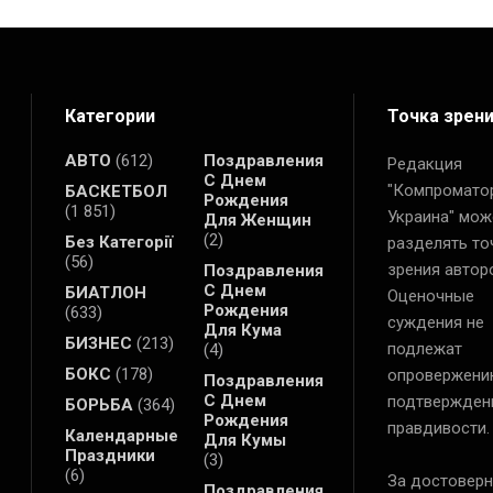
Категории
Точка зрен
АВТО
(612)
Поздравления
Редакция
С Днем
"Компромато
БАСКЕТБОЛ
Рождения
(1 851)
Украина" мож
Для Женщин
(2)
Без Категорії
разделять то
(56)
зрения автор
Поздравления
С Днем
БИАТЛОН
Оценочные
Рождения
(633)
суждения не
Для Кума
БИЗНЕС
(213)
подлежат
(4)
БОКС
(178)
опровержени
Поздравления
С Днем
подтвержден
БОРЬБА
(364)
Рождения
правдивости.
Календарные
Для Кумы
Праздники
(3)
(6)
За достоверн
Поздравления