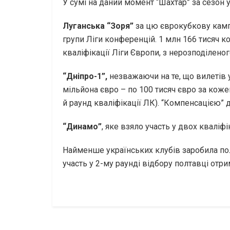
У сумі на даний момент “Шахтар” за сезон
Луганська “Зоря”
за цю єврокубкову кампа
групи Ліги конференцій. 1 млн 166 тисяч ко
кваліфікації Ліги Європи, з нерозподілено
“Дніпро-1”,
незважаючи на те, що вилетів у
мільйона євро – по 100 тисяч євро за кожен
й раунд кваліфікації ЛК). “Компенсацією” д
“Динамо”
, яке взяло участь у двох кваліф
Найменше українських клубів заробила п
участь у 2-му раунді відбору полтавці отрим