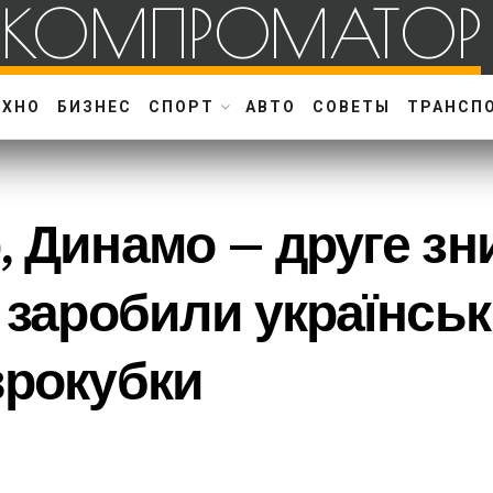
КОМПРОМАТОР
ЕХНО
БИЗНЕС
СПОРТ
АВТО
СОВЕТЫ
ТРАНСП
, Динамо – друге зни
 заробили українськ
врокубки