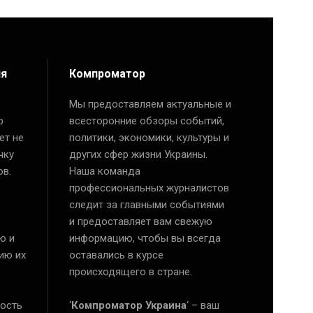
ия
Компроматор
Мы предоставляем актуальные и
р
всесторонние обзоры событий,
ет не
политики, экономики, культуры и
чку
других сфер жизни Украины.
ов.
Наша команда
профессиональных журналистов
следит за главными событиями
и предоставляет вам свежую
ю и
информацию, чтобы вы всегда
ию их
оставались в курсе
происходящего в стране.
ость
‘
Компроматор Украина
‘ – ваш