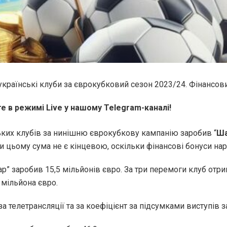
 українські клуби за єврокубковий сезон 2023/24. Фінансови
те в режимі Live у нашому Telegram-каналі!
ьких клубів за нинішню єврокубкову кампанію заробив “
Ша
При цьому сума не є кінцевою, оскільки фінансові бонуси нар
ар” заробив 15,5 мільйонів євро. За три перемоги клуб отри
 мільйона євро.
а телетрансляції та за коефіцієнт за підсумками виступів за