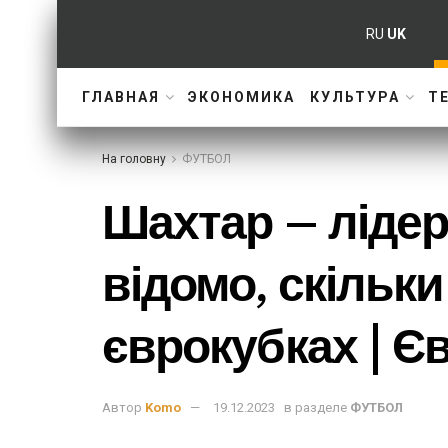
RU
UK
ГЛАВНАЯ
ЭКОНОМИКА
КУЛЬТУРА
Т
На головну
ФУТБОЛ
Шахтар – лідер
відомо, скільки
єврокубках | Є
Автор
Komo
19.12.2023
в разделе
ФУТБОЛ