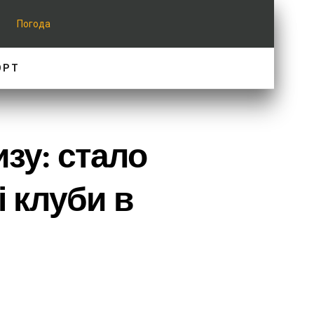
Погода
ОРТ
зу: стало
і клуби в