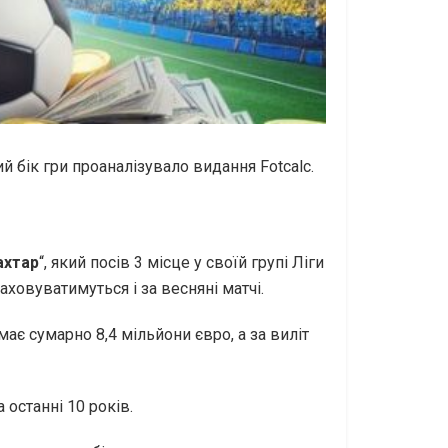
й бік гри проаналізувало видання Fotcalc.
хтар
“, який посів 3 місце у своїй групі Ліги
аховуватимуться і за весняні матчі.
має сумарно 8,4 мільйони євро, а за виліт
 останні 10 років.