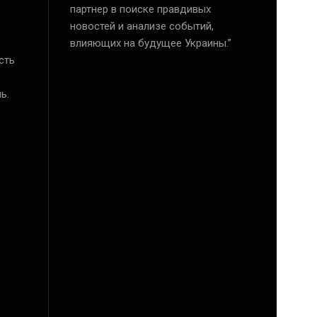
е
партнер в поиске правдивых
новостей и анализе событий,
влияющих на будущее Украины.”
сть
ь.