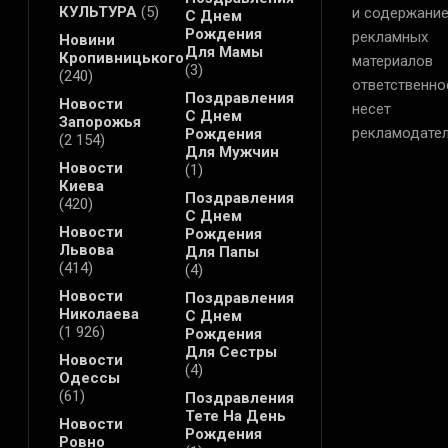
КУЛЬТУРА
(5)
и содержани
С Днем
Рождения
рекламных
Новини
Для Мамы
Кропивницького
материалов
(3)
(240)
ответственно
Поздравления
Новости
несет
С Днем
Запорожья
рекламодател
Рождения
(2 154)
Для Мужчин
Новости
(1)
Киева
Поздравления
(420)
С Днем
Новости
Рождения
Львова
Для Папы
(414)
(4)
Новости
Поздравления
Николаева
С Днем
(1 926)
Рождения
Для Сестры
Новости
(4)
Одессы
(61)
Поздравления
Тете На День
Новости
Рождения
Ровно