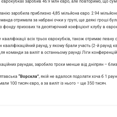
 у єврокубках заробив 46.9 млн євро, але повторимо, що су
нію заробила приблизно 4,85 мільйона євро. 2.94 мільйони
манда отримала за набрані очки у групі, ще деякі гроші бул
го фонду призових та десятирічний коефіцієнт клубу в євро
 кваліфікації всіх трьох єврокубків, також отримає певну
 кваліфікаційний раунд, у якому брали участь (2-й раунд ква
ля команди за виліт в останньому раунді Ліги конференцій 
ікаційних раундах, заробило трохи менше від дніпрян – близ
олтавська
“Ворскла”
, якій не вдалося подолати хоча б 1 раун
али 100 тисяч євро, а за виліт із нього – ще 350 тисяч.