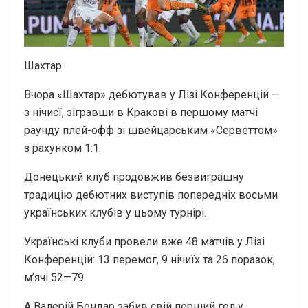
Шахтар
Вчора «Шахтар» дебютував у Лізі Конференцій —
з нічиєї, зігравши в Кракові в першому матчі
раунду плей-офф зі швейцарським «Серветтом»
з рахунком 1:1.
Донецький клуб продовжив безвиграшну
традицію дебютних виступів попередніх восьми
українських клубів у цьому турнірі.
Українські клуби провели вже 48 матчів у Лізі
Конференцій: 13 перемог, 9 нічиїх та 26 поразок,
м’ячі 52—79.
А Валерій Бондар забив свій перший гол у