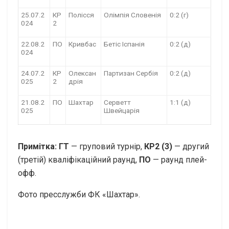
25.07.2
КР
Полісся
Олімпія Словенія
0:2 (г)
024
2
22.08.2
ПО
Кривбас
Бетіс Іспанія
0:2 (д)
024
24.07.2
КР
Олексан
Партизан Сербія
0:2 (д)
025
2
дрія
21.08.2
ПО
Шахтар
Серветт
1:1 (д)
025
Швейцарія
Примітка:
ГТ
— груповий турнір,
КР2 (3)
— другий
(третій) кваліфікаційний раунд,
ПО
— раунд плей-
офф.
Фото пресслужби ФК «Шахтар».