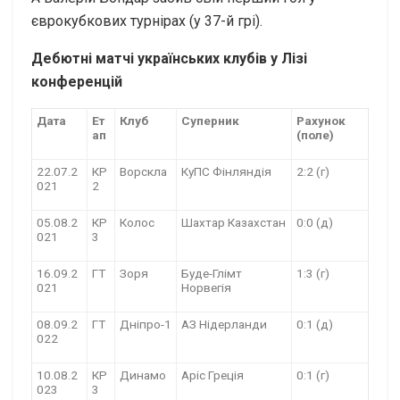
єврокубкових турнірах (у 37-й грі).
Дебютні матчі українських клубів у Лізі
конференцій
Дата
Ет
Клуб
Суперник
Рахунок
ап
(поле)
22.07.2
КР
Ворскла
КуПС Фінляндія
2:2 (г)
021
2
05.08.2
КР
Колос
Шахтар Казахстан
0:0 (д)
021
3
16.09.2
ГТ
Зоря
Буде-Глімт
1:3 (г)
021
Норвегія
08.09.2
ГТ
Дніпро-1
АЗ Нідерланди
0:1 (д)
022
10.08.2
КР
Динамо
Аріс Греція
0:1 (г)
023
3