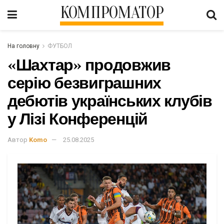
КОМПРОМАТОР
На головну
ФУТБОЛ
«Шахтар» продовжив
серію безвиграшних
дебютів українських клубів
у Лізі Конференцій
Автор
Komo
25.08.2025