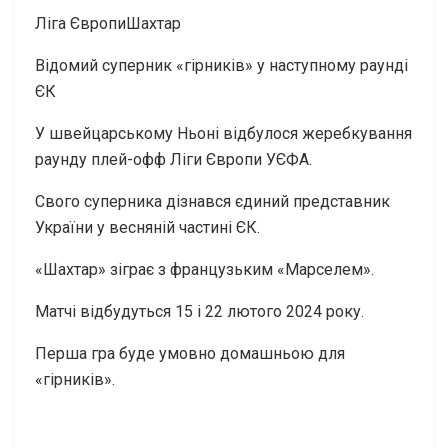
Ліга ЄвропиШахтар
Відомий суперник «гірників» у наступному раунді
ЄК
У швейцарському Ньоні відбулося жеребкування
раунду плей-офф Ліги Європи УЄФА.
Свого суперника дізнався єдиний представник
України у весняній частині ЄК.
«Шахтар» зіграє з французьким «Марселем».
Матчі відбудуться 15 і 22 лютого 2024 року.
Перша гра буде умовно домашньою для
«гірників».