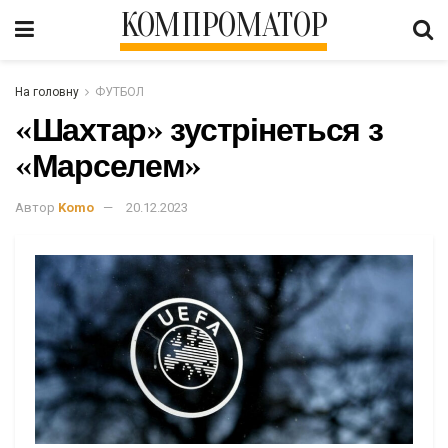
КОМПРОМАТОР
На головну
ФУТБОЛ
«Шахтар» зустрінеться з
«Марселем»
Автор
Komo
20.12.2023