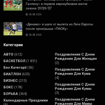
Галлену» в первом еврокубковом матче
сезона-2026/27
06.08.2026
«Динамо» в шаге от вылета из Лиги Европы
после проигрыша «ПАОКу»
06.08.2026
Категории
АВТО
(612)
Поздравления С Днем
Рождения Для Женщин
БАСКЕТБОЛ
(1 851)
(2)
Без Категорії
(56)
Поздравления С Днем
Рождения Для Кума
БИАТЛОН
(633)
(4)
БИЗНЕС
(213)
Поздравления С Днем
БОКС
(178)
Рождения Для Кумы
(3)
БОРЬБА
(364)
Поздравления С Днем
Календарные Праздники
Рождения Для Мамы
(6)