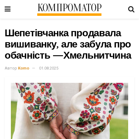
КОМПРОМАТОР
Шепетівчанка продавала
вишиванку, але забула про
обачність —Хмельнитчина
Автор
Komo
01.08.2025