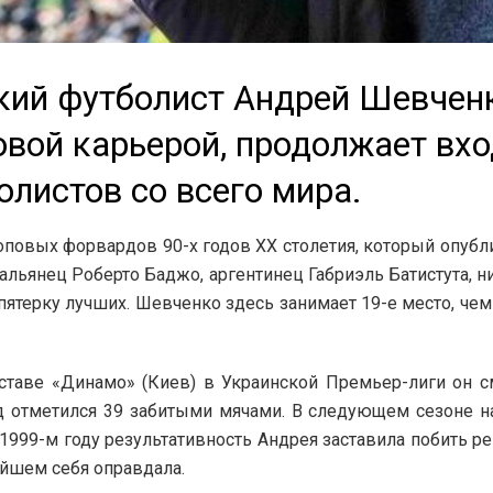
ий футболист Андрей Шевченко
овой карьерой, продолжает вх
олистов со всего мира.
топовых форвардов 90-х годов ХХ столетия, который опуб
тальянец Роберто Баджо, аргентинец Габриэль Батистута,
ятерку лучших. Шевченко здесь занимает 19-е место, чем 
ставе «Динамо» (Киев) в Украинской Премьер-лиги он см
 отметился 39 забитыми мячами. В следующем сезоне на 
 1999-м году результативность Андрея заставила побить р
ейшем себя оправдала.