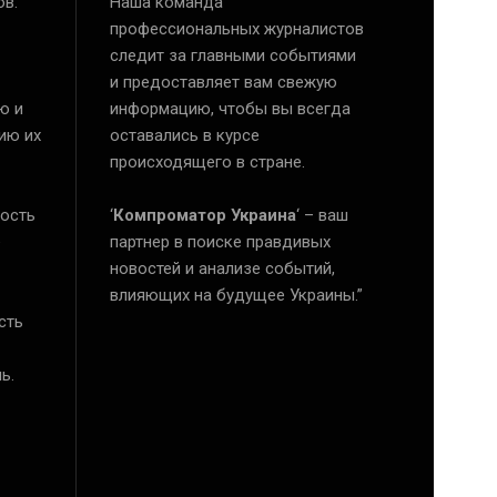
ов.
Наша команда
профессиональных журналистов
следит за главными событиями
и предоставляет вам свежую
ю и
информацию, чтобы вы всегда
ию их
оставались в курсе
происходящего в стране.
ость
‘
Компроматор Украина
‘ – ваш
е
партнер в поиске правдивых
новостей и анализе событий,
влияющих на будущее Украины.”
сть
ь.