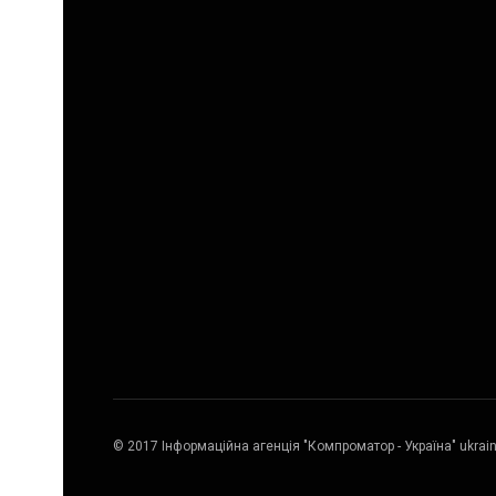
© 2017 Інформаційна агенція "Компроматор - Україна" ukrai