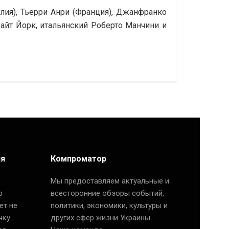
лия), Тьерри Анри (Франция), Джанфранко
уайт Йорк, итальянский Роберто Манчини и
ия
Компроматор
Мы предоставляем актуальные и
р
всесторонние обзоры событий,
ет не
политики, экономики, культуры и
чку
других сфер жизни Украины.