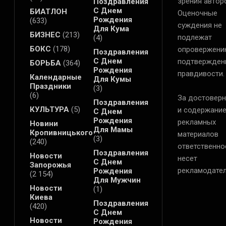
зрения автор
Поздравления
С Днем
БИАТЛОН
Оценочные
Рождения
(633)
суждения не
Для Кума
БИЗНЕС
(213)
подлежат
(4)
БОКС
(178)
опровержени
Поздравления
С Днем
подтвержден
БОРЬБА
(364)
Рождения
правдивости.
Календарные
Для Кумы
Праздники
(3)
(6)
За достоверн
Поздравления
КУЛЬТУРА
(5)
и содержани
С Днем
Рождения
рекламных
Новини
Для Мамы
Кропивницького
материалов
(3)
(240)
ответственно
Поздравления
Новости
несет
С Днем
Запорожья
рекламодател
Рождения
(2 154)
Для Мужчин
Новости
(1)
Киева
Поздравления
(420)
С Днем
Новости
Рождения