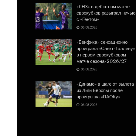
«ЛНЗ» в дебютном матче
еврокубков разыграл ничью
с «Гентом»
06.08.2026
«Бенфика» сенсационно
проиграла «Санкт-Галлену»
в первом еврокубковом
матче сезона-2026/27
06.08.2026
«Динамо» в шаге от вылета
из Лиги Европы после
проигрыша «ПАОКу»
06.08.2026