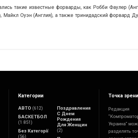
тались такие известные форварды, как Робби Фаулер (Анг
), Майкл Оуэн (Англия), а также тринидадский форвард Д
Категории
Точка зрен
АВТО
(612)
Поздравления
Редакция
С Днем
"Компромато
БАСКЕТБОЛ
Рождения
(1 851)
Украина" мож
Для Женщин
(2)
Без Категорії
разделять то
(56)