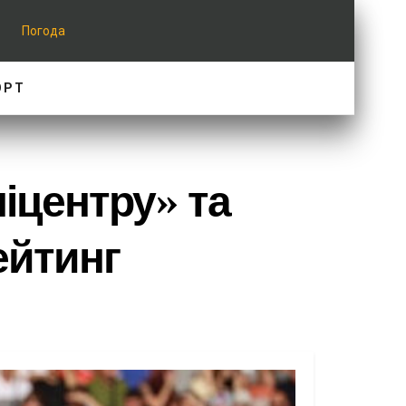
Погода
ОРТ
іцентру» та
ейтинг