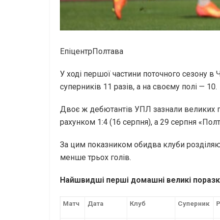
ЕпіцентрПолтава
У ході першої частини поточного сезону в
суперників 11 разів, а на своєму полі — 10.
Двоє ж дебютантів УПЛ зазнали великих по
рахунком 1:4 (16 серпня), а 29 серпня «Пол
За цим показником обидва клуби розділяют
менше трьох голів.
Найшвидші перші домашні великі поразки
Матч
Дата
Клуб
Суперник
Р