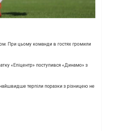
ком. При цьому команди в гостях громили
чатку «Епіцентр» поступився «Динамо» з
і найшвидше терпіли поразки з різницею не