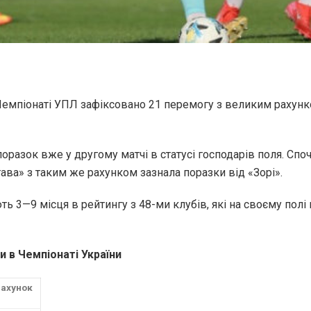
 Чемпіонаті УПЛ зафіксовано 21 перемогу з великим рахун
разок вже у другому матчі в статусі господарів поля. Спо
тава» з таким же рахунком зазнала поразки від «Зорі».
ь 3—9 місця в рейтингу з 48-ми клубів, які на своєму пол
 в Чемпіонаті України
ахунок