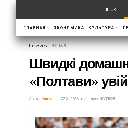
RU
UK
ГЛАВНАЯ
ЭКОНОМИКА
КУЛЬТУРА
Т
На головну
ФУТБОЛ
Швидкі домашні
«Полтави» увій
Автор
Komo
07.01.2026
в разделе
ФУТБОЛ