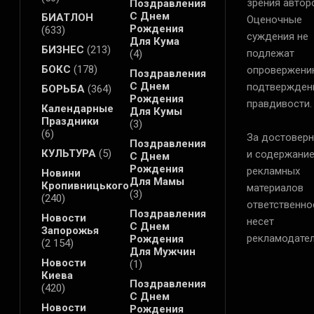
зрения автор
Поздравления
С Днем
БИАТЛОН
Оценочные
Рождения
(633)
суждения не
Для Кума
БИЗНЕС
(213)
подлежат
(4)
БОКС
(178)
опровержени
Поздравления
С Днем
подтвержден
БОРЬБА
(364)
Рождения
правдивости.
Календарные
Для Кумы
Праздники
(3)
(6)
За достоверн
Поздравления
КУЛЬТУРА
(5)
и содержани
С Днем
Рождения
рекламных
Новини
Для Мамы
Кропивницького
материалов
(3)
(240)
ответственно
Поздравления
Новости
несет
С Днем
Запорожья
рекламодател
Рождения
(2 154)
Для Мужчин
Новости
(1)
Киева
Поздравления
(420)
С Днем
Новости
Рождения