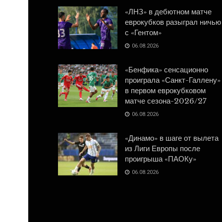
«ЛНЗ» в дебютном матче
еврокубков разыграл ничью
с «Гентом»
06.08.2026
«Бенфика» сенсационно
проиграла «Санкт-Галлену»
в первом еврокубковом
матче сезона-2026/27
06.08.2026
«Динамо» в шаге от вылета
из Лиги Европы после
проигрыша «ПАОКу»
06.08.2026