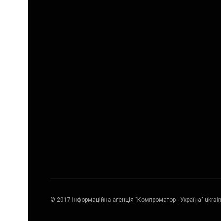
© 2017 Інформаційна агенція "Компроматор - Україна" ukrai